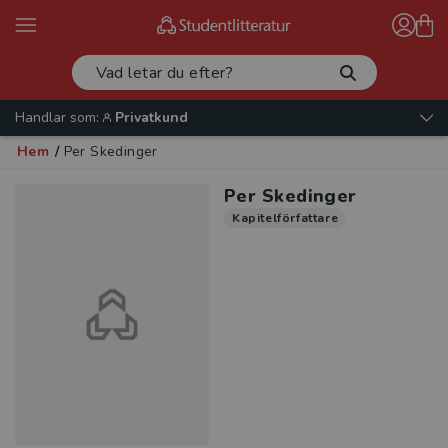
Handlar som:
Privatkund
Hem
/
Per Skedinger
Per Skedinger
Kapitelförfattare