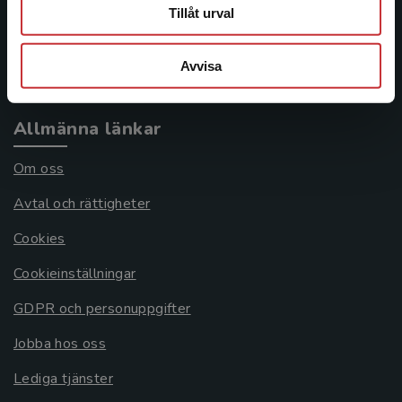
Frågor och svar
Tillåt urval
Köpvillkor
Avvisa
Systemkrav
Allmänna länkar
Om oss
Avtal och rättigheter
Cookies
Cookieinställningar
GDPR och personuppgifter
Jobba hos oss
Lediga tjänster