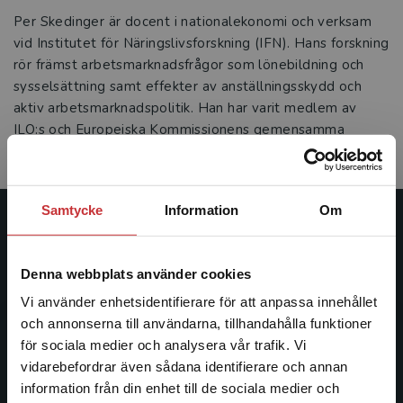
Per Skedinger är docent i nationalekonomi och verksam
vid Institutet för Näringslivsforskning (IFN). Hans forskning
rör främst arbetsmarknadsfrågor som lönebildning och
sysselsättning samt effekter av anställningsskydd och
aktiv arbetsmarknadspolitik. Han har varit medlem av
ILO:s och Europeiska Kommissionens gemensamma
expertgrupp för minimilöner i Europeiska Unionen.
Samtycke
Information
Om
Studentlitteratur
Denna webbplats använder cookies
Studentlitteratur grundades 1963 och är idag Sveriges
ledande utbildningsförlag. Med läromedel, kurslitteratur,
Vi använder enhetsidentifierare för att anpassa innehållet
facklitteratur, utbildningar och digitala
och annonserna till användarna, tillhandahålla funktioner
informationstjänster i utbudet, finns Studentlitteratur med
för sociala medier och analysera vår trafik. Vi
Begränsad fraktregion
längs hela kunskapsresan.
vidarebefordrar även sådana identifierare och annan
information från din enhet till de sociala medier och