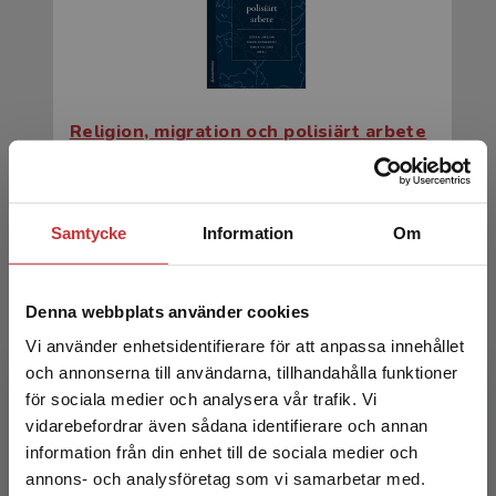
Religion, migration och polisiärt arbete
Larsson, Göran m.fl. (red.)
365 kr
inkl. moms
Samtycke
Information
Om
Exkl. moms: 344 kr
Denna webbplats använder cookies
Vi använder enhetsidentifierare för att anpassa innehållet
och annonserna till användarna, tillhandahålla funktioner
för sociala medier och analysera vår trafik. Vi
Begränsad fraktregion
vidarebefordrar även sådana identifierare och annan
information från din enhet till de sociala medier och
annons- och analysföretag som vi samarbetar med.
Religion, migration och polisiärt arbete