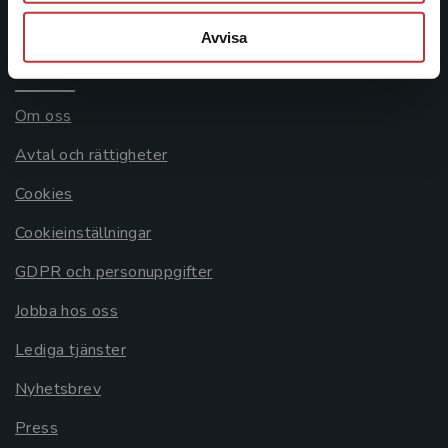
Systemkrav
Avvisa
Allmänna länkar
Om oss
Avtal och rättigheter
Cookies
Cookieinställningar
GDPR och personuppgifter
Jobba hos oss
Lediga tjänster
Nyhetsbrev
Press