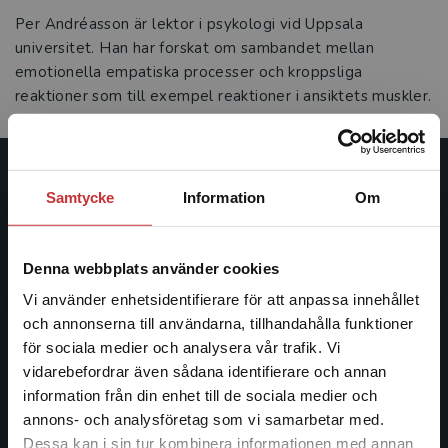
Per Andréasson är lektor i psykologi vid Uppsala
universitet. Han har forskat om sambandet mellan
emotionella empatiska processer och kroppsliga
reaktioner som till exempel reaktioner i ansiktets muskler.
Studentlitteratur
Samtycke
Information
Om
Studentlitteratur grundades 1963 och är idag Sveriges
ledande utbildningsförlag. Med läromedel, kurslitteratur,
Denna webbplats använder cookies
facklitteratur, utbildningar och digitala
Vi använder enhetsidentifierare för att anpassa innehållet
informationstjänster i utbudet, finns Studentlitteratur med
och annonserna till användarna, tillhandahålla funktioner
längs hela kunskapsresan.
för sociala medier och analysera vår trafik. Vi
Begränsad fraktregion
vidarebefordrar även sådana identifierare och annan
Kontakta oss
information från din enhet till de sociala medier och
annons- och analysföretag som vi samarbetar med.
Kontakta oss
Dessa kan i sin tur kombinera informationen med annan