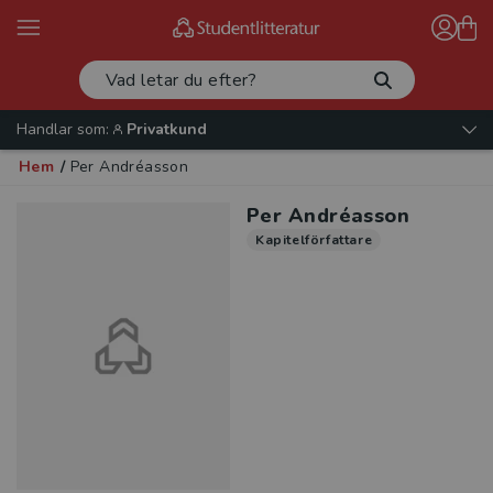
Handlar som:
Privatkund
Hem
/
Per Andréasson
Per Andréasson
Kapitelförfattare