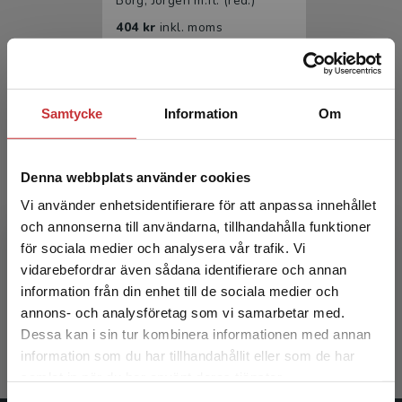
Borg, Jörgen m.fl. (red.)
404 kr
inkl. moms
Exkl. moms: 381 kr
Samtycke
Information
Om
Denna webbplats använder cookies
Vi använder enhetsidentifierare för att anpassa innehållet
och annonserna till användarna, tillhandahålla funktioner
Rehabiliteringsmedicin
för sociala medier och analysera vår trafik. Vi
Begränsad fraktregion
vidarebefordrar även sådana identifierare och annan
Borg, Jörgen m.fl. (red.)
information från din enhet till de sociala medier och
annons- och analysföretag som vi samarbetar med.
633 kr
inkl. moms
Dessa kan i sin tur kombinera informationen med annan
Exkl. moms: 597 kr
information som du har tillhandahållit eller som de har
Det verkar som att du besöker
samlat in när du har använt deras tjänster.
studentlitteratur.se via en enhet utanför Sverige.