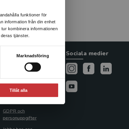
andahålla funktioner för
n information från din enhet
 tur kombinera informationen
deras tjänster.
Allmänna länkar
Sociala medier
Marknadsföring
Om oss
Avtal och rättigheter
Cookies
Tillåt alla
Cookieinställningar
GDPR och
personuppgifter