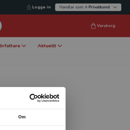
Logga in
Handlar som:
Privatkund
Varukorg
örfattare
Aktuellt
enusvetenskap med inriktning
 Danmark. Hon är docent i
visiting fellow’ på
Om
ämställdhet, mångfald och