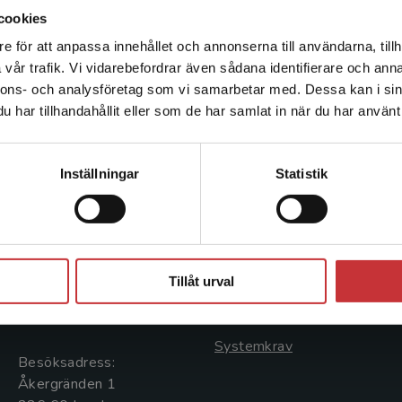
cookies
e för att anpassa innehållet och annonserna till användarna, tillh
Det verkar som att du besöker studentlitteratur.se via en
vår trafik. Vi vidarebefordrar även sådana identifierare och anna
enhet utanför Sverige. Vi erbjuder inte leveranser utanför
nnons- och analysföretag som vi samarbetar med. Dessa kan i sin
Sverige. För att kunna slutföra ett köp måste
har tillhandahållit eller som de har samlat in när du har använt 
leveransadressen vara i Sverige.
Läs mer
Kontakta kundservice
Kontakta oss
Kundservice
Inställningar
Statistik
Kontakta oss
Kontakta kundservice
046-31 20 00
046-31 21 00
Stäng
Postadress:
Frågor och svar
Tillåt urval
Box 141
Köpvillkor
221 00 Lund
Systemkrav
Besöksadress:
Åkergränden 1