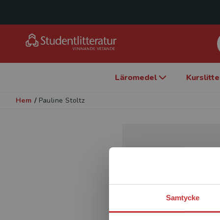
Läromedel
Kurslitt
Hem
/
Pauline Stoltz
Samtycke