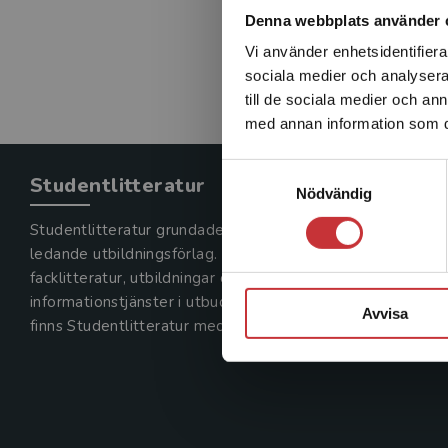
Denna webbplats använder 
Vi använder enhetsidentifierar
sociala medier och analysera 
till de sociala medier och a
med annan information som du 
Samtyckesval
Studentlitteratur
Nödvändig
Studentlitteratur grundades 1963 och är idag Sveriges
ledande utbildningsförlag. Med läromedel, kurslitteratur,
facklitteratur, utbildningar och digitala
informationstjänster i utbudet,
Avvisa
finns Studentlitteratur med längs hela kunskapsresan.