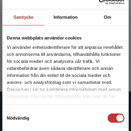
Samtycke
Information
Om
Denna webbplats använder cookies
Särskild begåvning i praktik och forskning
Vi använder enhetsidentifierare för att anpassa innehållet
och annonserna till användarna, tillhandahålla funktioner
Sims, Caroline m.fl. (red.)
för sociala medier och analysera vår trafik. Vi
338 kr
inkl. moms
Begränsad fraktregion
vidarebefordrar även sådana identifierare och annan
Exkl. moms: 319 kr
information från din enhet till de sociala medier och
annons- och analysföretag som vi samarbetar med.
Dessa kan i sin tur kombinera informationen med annan
information som du har tillhandahållit eller som de har
Det verkar som att du besöker
samlat in när du har använt deras tjänster.
Studentlitteratur
studentlitteratur.se via en enhet utanför Sverige.
Samtyckesval
Vi erbjuder inte leveranser utanför Sverige. För
Nödvändig
Studentlitteratur grundades 1963 och är idag Sveriges
att kunna slutföra ett köp måste
ledande utbildningsförlag. Med läromedel, kurslitteratur,
leveransadressen vara i Sverige.
Läs mer