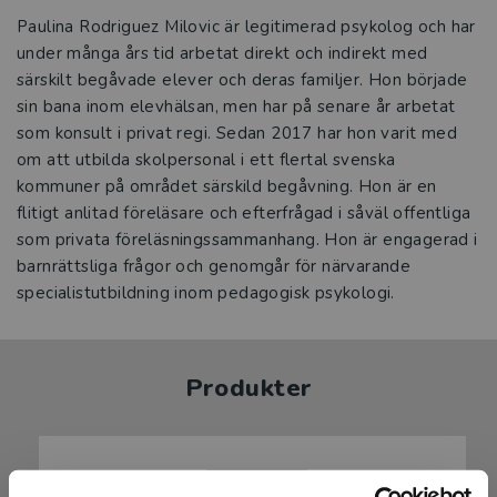
Paulina Rodriguez Milovic är legitimerad psykolog och har
under många års tid arbetat direkt och indirekt med
särskilt begåvade elever och deras familjer. Hon började
sin bana inom elevhälsan, men har på senare år arbetat
som konsult i privat regi. Sedan 2017 har hon varit med
om att utbilda skolpersonal i ett flertal svenska
kommuner på området särskild begåvning. Hon är en
flitigt anlitad föreläsare och efterfrågad i såväl offentliga
som privata föreläsningssammanhang. Hon är engagerad i
barnrättsliga frågor och genomgår för närvarande
specialistutbildning inom pedagogisk psykologi.
Produkter