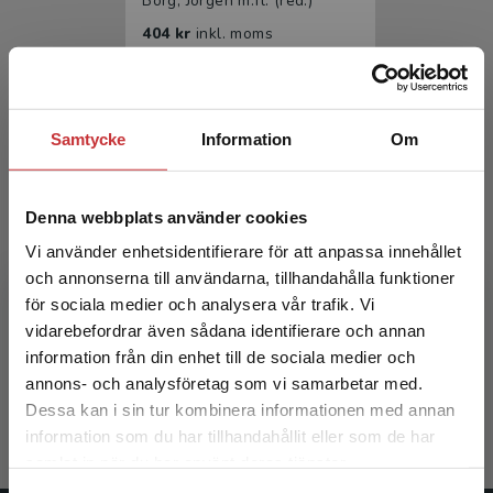
Borg, Jörgen m.fl. (red.)
404 kr
inkl. moms
Exkl. moms: 381 kr
Samtycke
Information
Om
Denna webbplats använder cookies
Vi använder enhetsidentifierare för att anpassa innehållet
och annonserna till användarna, tillhandahålla funktioner
Rehabiliteringsmedicin
för sociala medier och analysera vår trafik. Vi
Begränsad fraktregion
vidarebefordrar även sådana identifierare och annan
Borg, Jörgen m.fl. (red.)
information från din enhet till de sociala medier och
annons- och analysföretag som vi samarbetar med.
633 kr
inkl. moms
Dessa kan i sin tur kombinera informationen med annan
Exkl. moms: 597 kr
information som du har tillhandahållit eller som de har
Det verkar som att du besöker
samlat in när du har använt deras tjänster.
studentlitteratur.se via en enhet utanför Sverige.