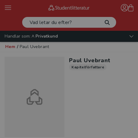
Handlar som:
Privatkund
Hem
/
Paul Uvebrant
Paul Uvebrant
Kapitelförfattare