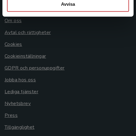
Avvisa
Allmänna länkar
Om oss
Avtal och rättigheter
Cookies
Cookieinställningar
GDPR och personuppgifter
Jobba hos oss
Lediga tjänster
Nyhetsbrev
Press
Tillgänglighet