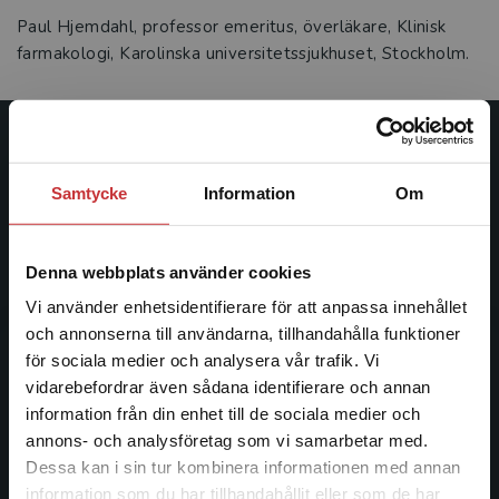
Paul Hjemdahl, professor emeritus, överläkare, Klinisk
farmakologi, Karolinska universitetssjukhuset, Stockholm.
Studentlitteratur
Samtycke
Information
Om
Studentlitteratur grundades 1963 och är idag Sveriges
ledande utbildningsförlag. Med läromedel, kurslitteratur,
facklitteratur, utbildningar och digitala
Denna webbplats använder cookies
informationstjänster i utbudet, finns Studentlitteratur med
Vi använder enhetsidentifierare för att anpassa innehållet
längs hela kunskapsresan.
och annonserna till användarna, tillhandahålla funktioner
för sociala medier och analysera vår trafik. Vi
Kontakta oss
Begränsad fraktregion
vidarebefordrar även sådana identifierare och annan
information från din enhet till de sociala medier och
Kontakta oss
annons- och analysföretag som vi samarbetar med.
Dessa kan i sin tur kombinera informationen med annan
046-31 20 00
information som du har tillhandahållit eller som de har