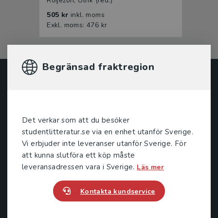
Röijezon, Ulrik (red.)
505 kr
inkl. moms
Exkl. moms: 476 kr
Begränsad fraktregion
Studentlitteratur
Studentlitteratur grundades 1963 och är idag Sveriges
ledande utbildningsförlag. Med läromedel, kurslitteratur,
Det verkar som att du besöker
facklitteratur, utbildningar och digitala
studentlitteratur.se via en enhet utanför Sverige.
informationstjänster i utbudet, finns Studentlitteratur med
Vi erbjuder inte leveranser utanför Sverige. För
längs hela kunskapsresan.
att kunna slutföra ett köp måste
leveransadressen vara i Sverige.
Läs mer
Kontakta oss
Kontakta kundservice
Kontakta oss