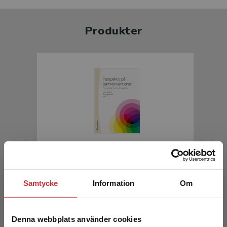
Produkter
Perspektiv på barnkonventionen
Ponnert, L - Sonander, A (red.)
Samtycke
Information
Om
370 kr
inkl. moms
Exkl. moms: 349 kr
Denna webbplats använder cookies