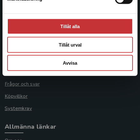
Besöksadress:
Åkergränden 1
Tillåt alla
Kundservice
Tillåt urval
Kontakta kundservice
Avvisa
046-31 21 00
Frågor och svar
Köpvillkor
Systemkrav
Allmänna länkar