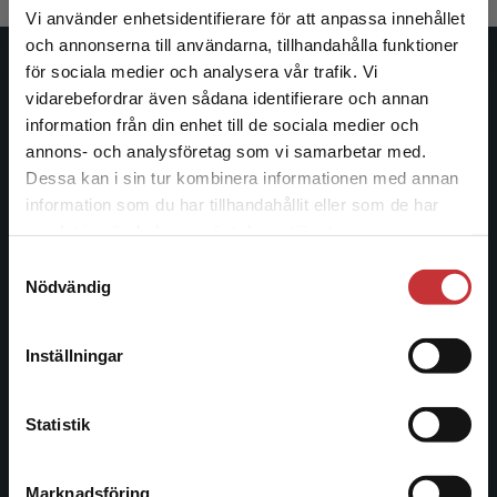
Vi använder enhetsidentifierare för att anpassa innehållet
och annonserna till användarna, tillhandahålla funktioner
för sociala medier och analysera vår trafik. Vi
Studentlitteratur
Begränsad fraktregion
vidarebefordrar även sådana identifierare och annan
information från din enhet till de sociala medier och
Studentlitteratur grundades 1963 och är idag Sveriges
annons- och analysföretag som vi samarbetar med.
ledande utbildningsförlag. Med läromedel, kurslitteratur,
Dessa kan i sin tur kombinera informationen med annan
facklitteratur, utbildningar och digitala
information som du har tillhandahållit eller som de har
informationstjänster i utbudet, finns Studentlitteratur med
Det verkar som att du besöker
samlat in när du har använt deras tjänster.
längs hela kunskapsresan.
studentlitteratur.se via en enhet utanför Sverige.
Samtyckesval
Vi erbjuder inte leveranser utanför Sverige. För
Nödvändig
att kunna slutföra ett köp måste
Kontakta oss
leveransadressen vara i Sverige.
Läs mer
Kontakta oss
Inställningar
Kontakta kundservice
046-31 20 00
Statistik
Postadress:
Box 141
221 00 Lund
Marknadsföring
Stäng