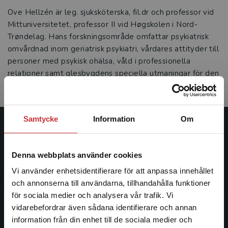
Ove Hellzén är leg. sjuksköterska, fil.dr och professor vid
Mittuniversitetet, professor II vid Høgskolen i Nord-
Trøndelag. Hans forskningsområde omfattar psykiatrisk
omvårdnad inom geriatrisk psykiatri, vårdares attityder till
personer med psykisk ohälsa, våld i professionella
relationer samt glesbygdens speciella utmaningar för den
psykiatriska omvårdnaden.
Samtycke
Information
Om
Studentlitteratur
Denna webbplats använder cookies
Studentlitteratur grundades 1963 och är idag Sveriges
ledande utbildningsförlag. Med läromedel, kurslitteratur,
Vi använder enhetsidentifierare för att anpassa innehållet
facklitteratur, utbildningar och digitala
och annonserna till användarna, tillhandahålla funktioner
informationstjänster i utbudet, finns Studentlitteratur med
för sociala medier och analysera vår trafik. Vi
Begränsad fraktregion
längs hela kunskapsresan.
vidarebefordrar även sådana identifierare och annan
information från din enhet till de sociala medier och