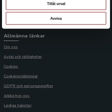
Frågor och svar
Tillåt urval
Köpvillkor
Avvisa
Systemkrav
Allmänna länkar
Om oss
Avtal och rättigheter
Cookies
Cookieinställningar
GDPR och personuppgifter
Jobba hos oss
Lediga tjänster