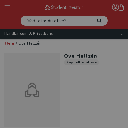
Handlar som:
Privatkund
Hem
/
Ove Hellzén
Ove Hellzén
Kapitelförfattare