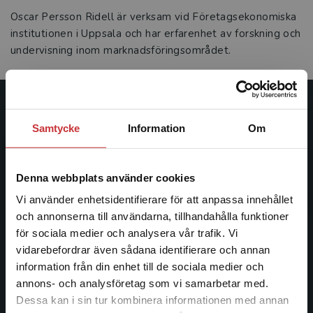
Oscar Persson Ridell är verksam vid Företagsekonomiska
institutionen i Uppsala och har erfarenhet av forskning och
undervisning inom marknadsföringsområdet.
Studentlitteratur
Samtycke
Information
Om
Studentlitteratur grundades 1963 och är idag Sveriges
ledande utbildningsförlag. Med läromedel, kurslitteratur,
Denna webbplats använder cookies
facklitteratur, utbildningar och digitala
informationstjänster i utbudet, finns Studentlitteratur med
Vi använder enhetsidentifierare för att anpassa innehållet
längs hela kunskapsresan.
och annonserna till användarna, tillhandahålla funktioner
för sociala medier och analysera vår trafik. Vi
Begränsad fraktregion
vidarebefordrar även sådana identifierare och annan
Kontakta oss
information från din enhet till de sociala medier och
annons- och analysföretag som vi samarbetar med.
Kontakta oss
Dessa kan i sin tur kombinera informationen med annan