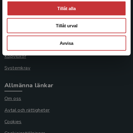
Kundservice
Tillåt alla
Kontakta kundservice
Tillåt urval
046-31 21 00
Avvisa
Frågor och svar
Köpvillkor
Systemkrav
Allmänna länkar
Om oss
Avtal och rättigheter
Cookies