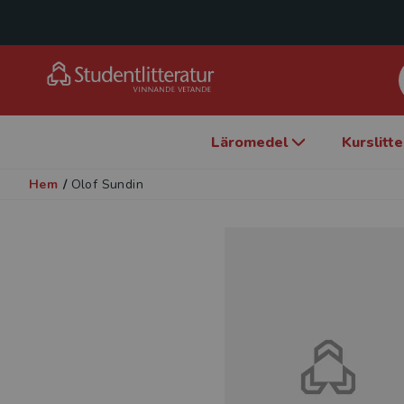
Läromedel
Kurslitt
Hem
/
Olof Sundin