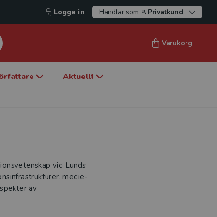
Logga in
Handlar som:
Privatkund
Varukorg
örfattare
Aktuellt
ationsvetenskap vid Lunds
onsinfrastrukturer, medie-
aspekter av