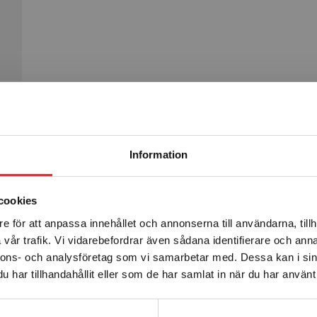
Begränsad fraktregion
Produkter
Information
cookies
e för att anpassa innehållet och annonserna till användarna, tillh
Det verkar som att du besöker studentlitteratur.se via en
vår trafik. Vi vidarebefordrar även sådana identifierare och anna
enhet utanför Sverige. Vi erbjuder inte leveranser utanför
nnons- och analysföretag som vi samarbetar med. Dessa kan i sin
Sverige. För att kunna slutföra ett köp måste
har tillhandahållit eller som de har samlat in när du har använt 
leveransadressen vara i Sverige.
Läs mer
Kontakta kundservice