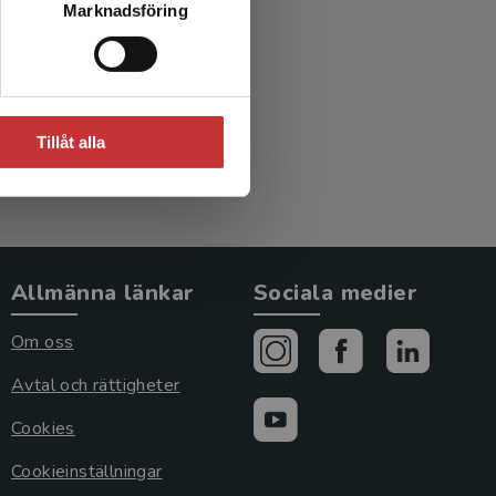
Marknadsföring
r
Tillåt alla
Allmänna länkar
Sociala medier
Om oss
Avtal och rättigheter
Cookies
Cookieinställningar