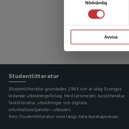
Nödvändig
Teknis
Berg, Mart
365 kr
in
Exkl. mom
Avvisa
Studentlitteratur
Studentlitteratur grundades 1963 och är idag Sveriges
ledande utbildningsförlag. Med läromedel, kurslitteratur,
facklitteratur, utbildningar och digitala
informationstjänster i utbudet,
finns Studentlitteratur med längs hela kunskapsresan.