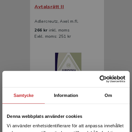
Avtalsrätt II
Adlercreutz, Axel m.fl.
266 kr
inkl. moms
Exkl. moms: 251 kr
Samtycke
Information
Om
Juridiska grundbegrepp
Denna webbplats använder cookies
Dahlman, C - Wahlberg, L
370 kr
inkl. moms
Vi använder enhetsidentifierare för att anpassa innehållet
Exkl. moms: 349 kr