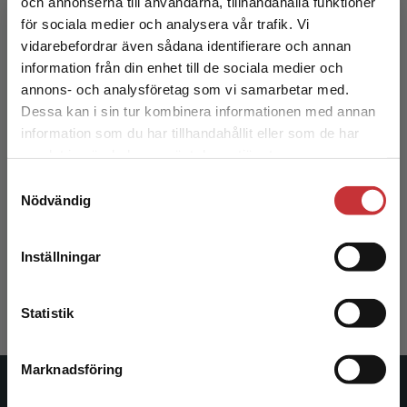
och annonserna till användarna, tillhandahålla funktioner
för sociala medier och analysera vår trafik. Vi
Begränsad fraktregion
vidarebefordrar även sådana identifierare och annan
information från din enhet till de sociala medier och
annons- och analysföretag som vi samarbetar med.
Dessa kan i sin tur kombinera informationen med annan
information som du har tillhandahållit eller som de har
Det verkar som att du besöker
samlat in när du har använt deras tjänster.
studentlitteratur.se via en enhet utanför Sverige.
Samtyckesval
Vi erbjuder inte leveranser utanför Sverige. För
Juridiska grundbegrepp
Nödvändig
att kunna slutföra ett köp måste
leveransadressen vara i Sverige.
Läs mer
Dahlman, C - Wahlberg, L (red.)
Inställningar
230 kr
inkl. moms
Kontakta kundservice
Exkl. moms: 217 kr
Statistik
Marknadsföring
Stäng
Studentlitteratur