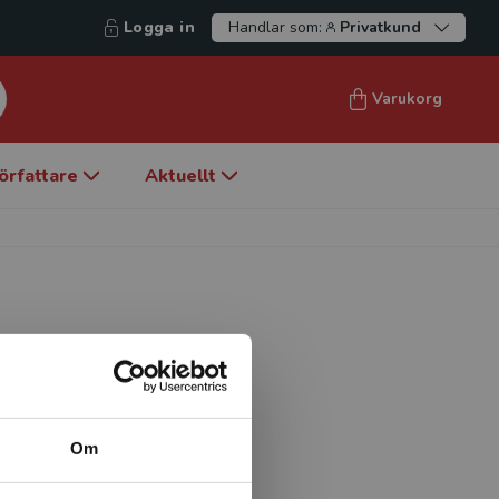
Logga in
Handlar som:
Privatkund
Varukorg
örfattare
Aktuellt
n för folkhälsovetenskap vid
arenhet som leg. sjukgymnast
ckholms läns landsting.
Om
skapliga forskningsprojekt
006 med en avhandling om