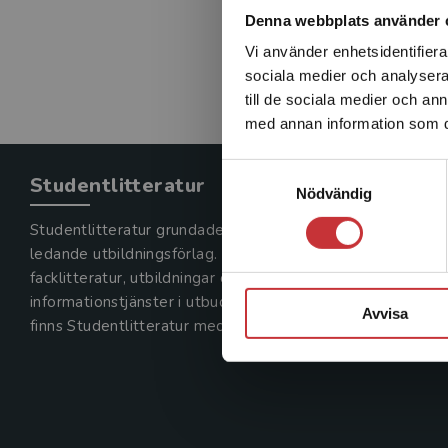
Denna webbplats använder 
Vi använder enhetsidentifierar
sociala medier och analysera 
till de sociala medier och a
med annan information som du 
Samtyckesval
Studentlitteratur
Nödvändig
Studentlitteratur grundades 1963 och är idag Sveriges
ledande utbildningsförlag. Med läromedel, kurslitteratur,
facklitteratur, utbildningar och digitala
informationstjänster i utbudet,
Avvisa
finns Studentlitteratur med längs hela kunskapsresan.