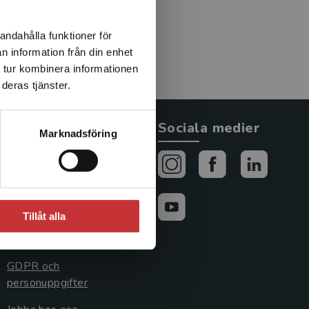
fokus på värk i rygg och
nd annat könsskillnader i
andahålla funktioner för
svär.
n information från din enhet
 tur kombinera informationen
deras tjänster.
Allmänna länkar
Sociala medier
Marknadsföring
Om oss
Avtal och rättigheter
Cookies
Tillåt alla
Cookieinställningar
GDPR och
personuppgifter