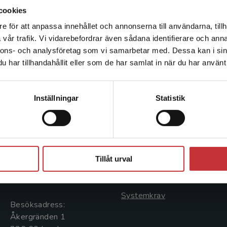
mät- och analysmetoder av fysisk belastning med 
cookies
nacke-skuldror. Hans forskningsintresse berör bla
e för att anpassa innehållet och annonserna till användarna, tillh
Det verkar som att du besöker studentlitteratur.se via en
förekomst av värk och andra arbetsrelaterade be
vår trafik. Vi vidarebefordrar även sådana identifierare och anna
enhet utanför Sverige. Vi erbjuder inte leveranser utanför
nnons- och analysföretag som vi samarbetar med. Dessa kan i sin
Sverige. För att kunna slutföra ett köp måste
har tillhandahållit eller som de har samlat in när du har använt 
leveransadressen vara i Sverige.
Läs mer
Kontakta kundservice
Kontakta oss
Kundservice
Inställningar
Statistik
Kontakta oss
Kontakta kundservice
046-31 20 00
046-31 21 00
Stäng
Postadress:
Frågor och svar
Tillåt urval
Box 141
Köpvillkor
221 00 Lund
Systemkrav
Besöksadress:
Åkergränden 1