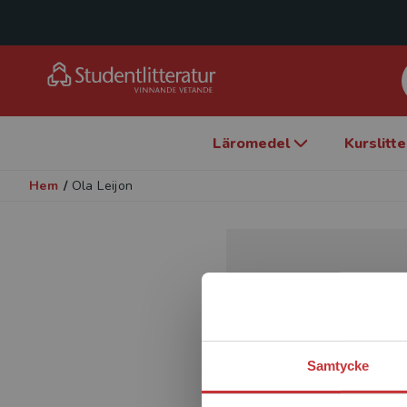
Läromedel
Kurslitt
Hem
/
Ola Leijon
Samtycke