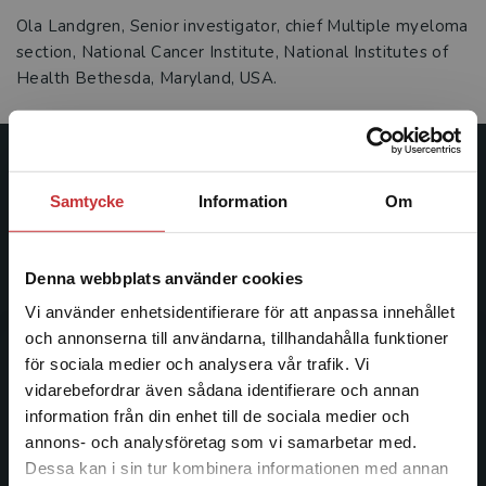
Ola Landgren, Senior investigator, chief Multiple myeloma
section, National Cancer Institute, National Institutes of
Health Bethesda, Maryland, USA.
Studentlitteratur
Samtycke
Information
Om
Studentlitteratur grundades 1963 och är idag Sveriges
ledande utbildningsförlag. Med läromedel, kurslitteratur,
Denna webbplats använder cookies
facklitteratur, utbildningar och digitala
informationstjänster i utbudet, finns Studentlitteratur med
Vi använder enhetsidentifierare för att anpassa innehållet
längs hela kunskapsresan.
och annonserna till användarna, tillhandahålla funktioner
för sociala medier och analysera vår trafik. Vi
Begränsad fraktregion
vidarebefordrar även sådana identifierare och annan
Kontakta oss
information från din enhet till de sociala medier och
Kontakta oss
annons- och analysföretag som vi samarbetar med.
Dessa kan i sin tur kombinera informationen med annan