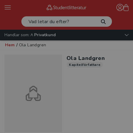
Handlar som:
Privatkund
Hem
/
Ola Landgren
Ola Landgren
Kapitelförfattare