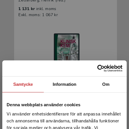
Zetterberg, Henrik (red.)
1 131 kr
inkl. moms
Exkl. moms: 1 067 kr
Laurells Klinisk kemi i praktisk medicin
Samtycke
Information
Om
Zetterberg, Henrik (red.)
720 kr
inkl. moms
Denna webbplats använder cookies
Exkl. moms: 679 kr
Vi använder enhetsidentifierare för att anpassa innehållet
och annonserna till användarna, tillhandahålla funktioner
för sociala medier och analysera vår trafik. Vi