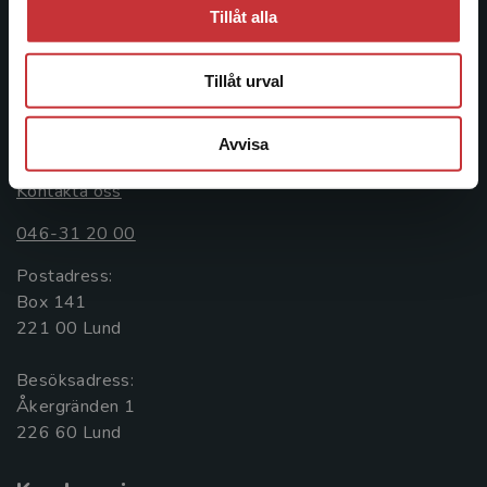
ledande utbildningsförlag. Med läromedel, kurslitteratur,
Tillåt alla
facklitteratur, utbildningar och digitala
informationstjänster i utbudet, finns Studentlitteratur med
längs hela kunskapsresan.
Tillåt urval
Kontakta oss
Avvisa
Kontakta oss
046-31 20 00
Postadress:
Box 141
221 00 Lund
Besöksadress:
Åkergränden 1