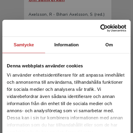
Axelsson, R - Bihari Axelsson, S (red.)
575 kr
inkl. moms
Exkl. moms: 542 kr
Samtycke
Information
Om
Denna webbplats använder cookies
Vi använder enhetsidentifierare för att anpassa innehållet
och annonserna till användarna, tillhandahålla funktioner
för sociala medier och analysera vår trafik. Vi
Begränsad fraktregion
Om samverkan
vidarebefordrar även sådana identifierare och annan
information från din enhet till de sociala medier och
Axelsson, R - Bihari Axelsson, S (red.)
annons- och analysföretag som vi samarbetar med.
Dessa kan i sin tur kombinera informationen med annan
359 kr
inkl. moms
information som du har tillhandahållit eller som de har
Exkl. moms: 339 kr
Det verkar som att du besöker
samlat in när du har använt deras tjänster.