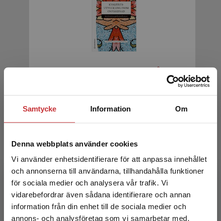
Kvalitetsutveckling inom omvårdnad
Hommel, A - Andersson, Å (red.)
Samtycke
Information
Om
269 kr
inkl. moms
Exkl. moms: 254 kr
Denna webbplats använder cookies
Vi använder enhetsidentifierare för att anpassa innehållet
och annonserna till användarna, tillhandahålla funktioner
för sociala medier och analysera vår trafik. Vi
Begränsad fraktregion
vidarebefordrar även sådana identifierare och annan
information från din enhet till de sociala medier och
annons- och analysföretag som vi samarbetar med.