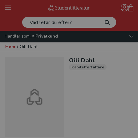
Handlar som:
Privatkund
Hem
/
Oili Dahl
Oili Dahl
Kapitelförfattare