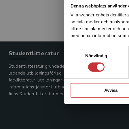
Denna webbplats använder 
Vi använder enhetsidentifierar
sociala medier och analysera 
till de sociala medier och a
med annan information som du 
Samtyckesval
Studentlitteratur
Nödvändig
Studentlitteratur grundades 1963 och är idag Sveriges
ledande utbildningsförlag. Med läromedel, kurslitteratur,
facklitteratur, utbildningar och digitala
informationstjänster i utbudet,
Avvisa
finns Studentlitteratur med längs hela kunskapsresan.