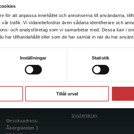
cookies
e för att anpassa innehållet och annonserna till användarna, tillh
Det verkar som att du besöker studentlitteratur.se via en
vår trafik. Vi vidarebefordrar även sådana identifierare och anna
enhet utanför Sverige. Vi erbjuder inte leveranser utanför
nnons- och analysföretag som vi samarbetar med. Dessa kan i sin
Sverige. För att kunna slutföra ett köp måste
har tillhandahållit eller som de har samlat in när du har använt 
leveransadressen vara i Sverige.
Läs mer
Kontakta kundservice
Kontakta oss
Kundservice
Inställningar
Statistik
Kontakta oss
Kontakta kundservice
046-31 20 00
046-31 21 00
Stäng
Postadress:
Frågor och svar
Tillåt urval
Box 141
Köpvillkor
221 00 Lund
Systemkrav
Besöksadress:
Åkergränden 1