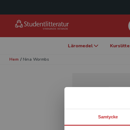
Läromedel
Kurslitt
Hem
/
Nina Wormbs
Samtycke