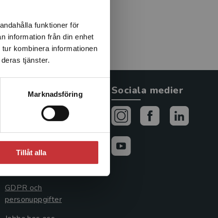
andahålla funktioner för
n information från din enhet
 tur kombinera informationen
deras tjänster.
Allmänna länkar
Sociala medier
Marknadsföring
Om oss
Avtal och rättigheter
Cookies
Tillåt alla
Cookieinställningar
GDPR och
personuppgifter