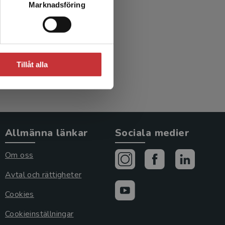
Marknadsföring
Tillåt alla
Allmänna länkar
Sociala medier
Om oss
Avtal och rättigheter
Cookies
Cookieinställningar