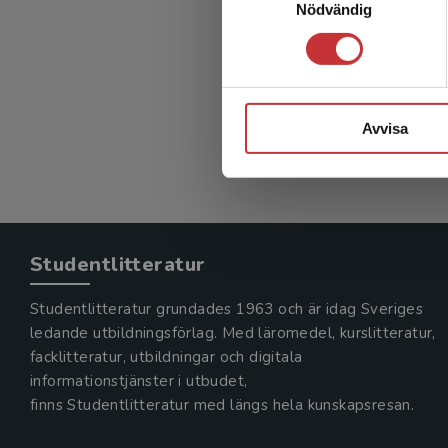
Nödvändig
Avvisa
Studentlitteratur
Studentlitteratur grundades 1963 och är idag Sveriges
ledande utbildningsförlag. Med läromedel, kurslitteratur,
facklitteratur, utbildningar och digitala
informationstjänster i utbudet,
finns Studentlitteratur med längs hela kunskapsresan.