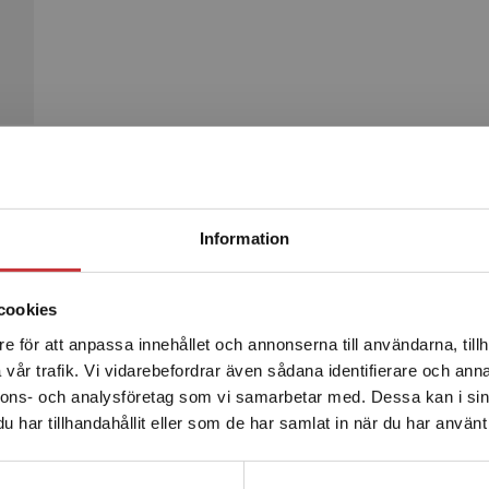
Begränsad fraktregion
Produkter
Information
cookies
e för att anpassa innehållet och annonserna till användarna, tillh
Det verkar som att du besöker studentlitteratur.se via en
vår trafik. Vi vidarebefordrar även sådana identifierare och anna
enhet utanför Sverige. Vi erbjuder inte leveranser utanför
nnons- och analysföretag som vi samarbetar med. Dessa kan i sin
Sverige. För att kunna slutföra ett köp måste
har tillhandahållit eller som de har samlat in när du har använt 
leveransadressen vara i Sverige.
Läs mer
Kontakta kundservice