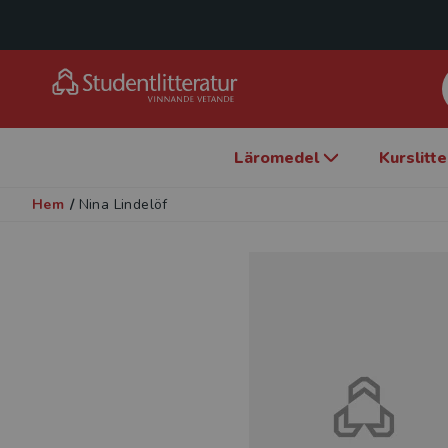
Läromedel
Kurslitt
Hem
/
Nina Lindelöf