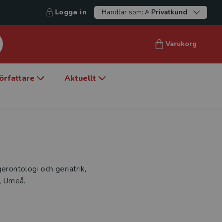
Logga in
Handlar som:
Privatkund
Varukorg
örfattare
Aktuellt
 gerontologi och geriatrik,
s, Umeå.