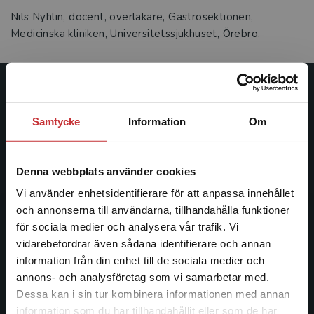
Nils Nyhlin, docent, överläkare, Gastrosektionen,
Medicinska kliniken, Universitetssjukhuset, Örebro.
Studentlitteratur
Samtycke
Information
Om
Studentlitteratur grundades 1963 och är idag Sveriges
ledande utbildningsförlag. Med läromedel, kurslitteratur,
facklitteratur, utbildningar och digitala
Denna webbplats använder cookies
informationstjänster i utbudet, finns Studentlitteratur med
Vi använder enhetsidentifierare för att anpassa innehållet
längs hela kunskapsresan.
och annonserna till användarna, tillhandahålla funktioner
för sociala medier och analysera vår trafik. Vi
Kontakta oss
Begränsad fraktregion
vidarebefordrar även sådana identifierare och annan
information från din enhet till de sociala medier och
Kontakta oss
annons- och analysföretag som vi samarbetar med.
Dessa kan i sin tur kombinera informationen med annan
046-31 20 00
information som du har tillhandahållit eller som de har