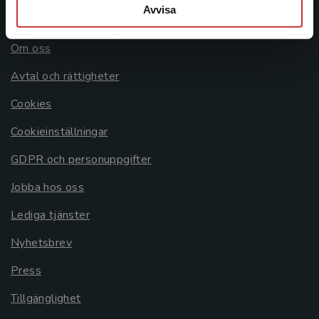
Avvisa
Allmänna länkar
Om oss
Avtal och rättigheter
Cookies
Cookieinställningar
GDPR och personuppgifter
Jobba hos oss
Lediga tjänster
Nyhetsbrev
Press
Tillgänglighet