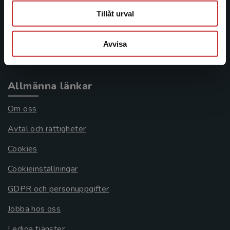
Tillåt urval
Frågor och svar
Köpvillkor
Avvisa
Systemkrav
Allmänna länkar
Om oss
Avtal och rättigheter
Cookies
Cookieinställningar
GDPR och personuppgifter
Jobba hos oss
Lediga tjänster