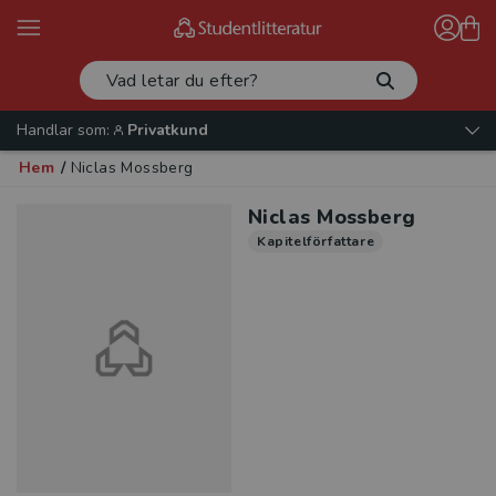
Handlar som:
Privatkund
Hem
/
Niclas Mossberg
Niclas Mossberg
Kapitelförfattare