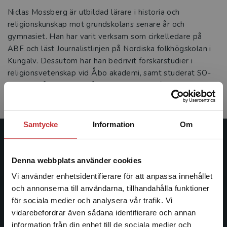
Niclas Mossberg är utbildad lärare i historia och
religionskunskap mot grundskolans senare år och
gymnasiet. Han har varit verksam som cirkelledare på
ABF och läst Journalistlinjen på Nordiska folkhögskolan i
Kungälv. Dessutom har han bedrivit forskarstudier i
religionsvetenskap vid Åbo akademi, samt studerat SO-
didaktik på magisternivå vid Institutionen för didaktik och
pedagogisk profession vid Göteborgs universitet.
Samtycke
Information
Om
Studentlitteratur
Denna webbplats använder cookies
Studentlitteratur grundades 1963 och är idag Sveriges
Vi använder enhetsidentifierare för att anpassa innehållet
ledande utbildningsförlag. Med läromedel, kurslitteratur,
och annonserna till användarna, tillhandahålla funktioner
facklitteratur, utbildningar och digitala
för sociala medier och analysera vår trafik. Vi
informationstjänster i utbudet, finns Studentlitteratur med
Begränsad fraktregion
vidarebefordrar även sådana identifierare och annan
längs hela kunskapsresan.
information från din enhet till de sociala medier och