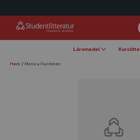
Läromedel
Kurslitt
Hem
/
Monica Nurminen