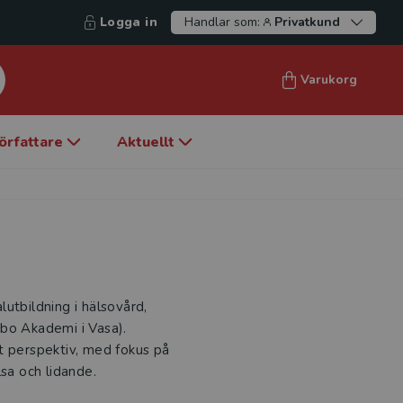
Logga in
Handlar som:
Privatkund
Varukorg
örfattare
Aktuellt
utbildning i hälsovård,
Åbo Akademi i Vasa).
t perspektiv, med fokus på
a och lidande.