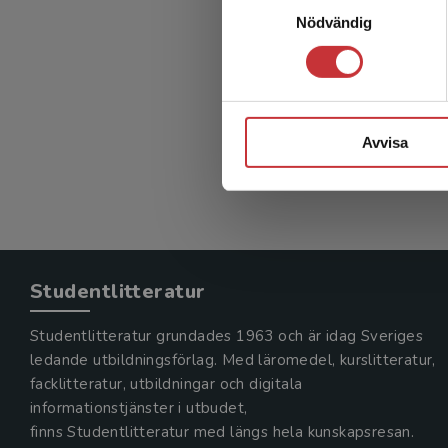
Vårdve
Nödvändig
i
Wiklund G
281 kr
in
Avvisa
Exkl. mom
Studentlitteratur
Studentlitteratur grundades 1963 och är idag Sveriges
ledande utbildningsförlag. Med läromedel, kurslitteratur,
facklitteratur, utbildningar och digitala
informationstjänster i utbudet,
finns Studentlitteratur med längs hela kunskapsresan.