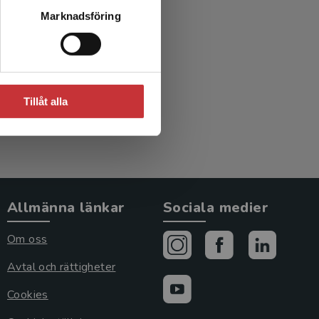
begrepp
Marknadsföring
ik
red.)
Tillåt alla
Allmänna länkar
Sociala medier
Om oss
Avtal och rättigheter
Cookies