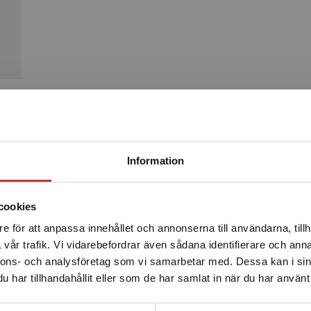
Produkter
Begränsad fraktregion
Information
cookies
e för att anpassa innehållet och annonserna till användarna, tillh
Det verkar som att du besöker studentlitteratur.se via en
vår trafik. Vi vidarebefordrar även sådana identifierare och anna
enhet utanför Sverige. Vi erbjuder inte leveranser utanför
nnons- och analysföretag som vi samarbetar med. Dessa kan i sin
Sverige. För att kunna slutföra ett köp måste
har tillhandahållit eller som de har samlat in när du har använt 
leveransadressen vara i Sverige.
Läs mer