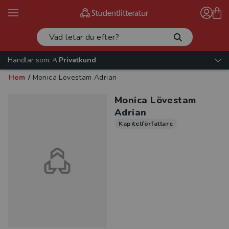
Handlar som:
Privatkund
Hem
/
Monica Lövestam Adrian
Monica Lövestam
Adrian
Kapitelförfattare