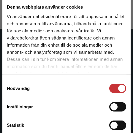
498 kr
inkl. moms
Denna webbplats använder cookies
Exkl. moms: 470 kr
Vi använder enhetsidentifierare för att anpassa innehållet
och annonserna till användarna, tillhandahålla funktioner
för sociala medier och analysera vår trafik. Vi
Begränsad fraktregion
vidarebefordrar även sådana identifierare och annan
Studentlitteratur
information från din enhet till de sociala medier och
annons- och analysföretag som vi samarbetar med.
Studentlitteratur grundades 1963 och är idag Sveriges
Dessa kan i sin tur kombinera informationen med annan
ledande utbildningsförlag. Med läromedel, kurslitteratur,
information som du har tillhandahållit eller som de har
Det verkar som att du besöker
facklitteratur, utbildningar och digitala
samlat in när du har använt deras tjänster.
studentlitteratur.se via en enhet utanför Sverige.
informationstjänster i utbudet, finns Studentlitteratur med
Samtyckesval
Vi erbjuder inte leveranser utanför Sverige. För
längs hela kunskapsresan.
Nödvändig
att kunna slutföra ett köp måste
leveransadressen vara i Sverige.
Läs mer
Kontakta oss
Inställningar
Kontakta kundservice
Kontakta oss
Statistik
046-31 20 00