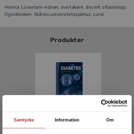
Monica Lövestam-Adrian, överläkare, docent oftamologi,
Ögonkliniken, Skånes universitetssjukhus, Lund.
Produkter
Diabetes
Samtycke
Information
Om
Landin-Olsson, Mona (red.)