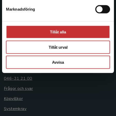
Postadress:
Marknadsföring
Stäng
Box 141
221 00 Lund
Besöksadress:
Tillåt alla
Åkergränden 1
Tillåt urval
Kundservice
Avvisa
Kontakta kundservice
046-31 21 00
Frågor och svar
Köpvillkor
Systemkrav