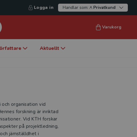
Logga in
Handlar som:
Privatkund
Varukorg
örfattare
Aktuellt
i och organisation vid
ennes forskning är inriktad
nisationer. Vid KTH forskar
spekter på projektledning,
och jämställdhet i