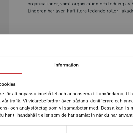
organisationer, samt organisation och ledning av 
Lindgren har även haft flera ledande roller i akad
Begränsad fraktregion
Produkter
Information
cookies
e för att anpassa innehållet och annonserna till användarna, tillh
Det verkar som att du besöker studentlitteratur.se via en
vår trafik. Vi vidarebefordrar även sådana identifierare och anna
enhet utanför Sverige. Vi erbjuder inte leveranser utanför
nnons- och analysföretag som vi samarbetar med. Dessa kan i sin
Sverige. För att kunna slutföra ett köp måste
har tillhandahållit eller som de har samlat in när du har använt 
leveransadressen vara i Sverige.
Läs mer
Kontakta kundservice