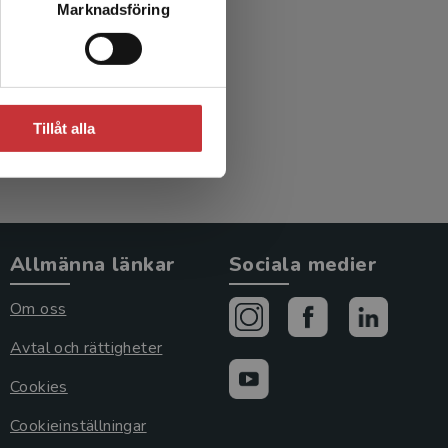
Marknadsföring
Tillåt alla
Allmänna länkar
Sociala medier
Om oss
Avtal och rättigheter
Cookies
Cookieinställningar