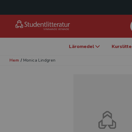
Läromedel
Kurslitt
Hem
/
Monica Lindgren