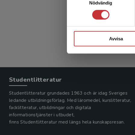
Nödvändig
Avvisa
Studentlitteratur
Studentlitteratur grundades 1963 och är idag Sveriges
ledande utbildningsförlag. Med läromedel, kurslitteratur,
facklitteratur, utbildningar och digitala
informationstjänster i utbudet,
finns Studentlitteratur med längs hela kunskapsresan.