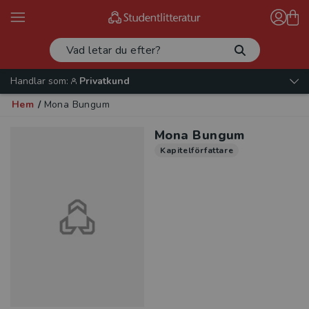
Handlar som:
Privatkund
Hem
/
Mona Bungum
Mona Bungum
Kapitelförfattare