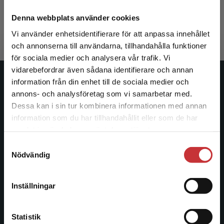
Arver, Stefan m.fl. (red.)
432 kr
inkl. moms
Denna webbplats använder cookies
Exkl. moms: 408 kr
Vi använder enhetsidentifierare för att anpassa innehållet
och annonserna till användarna, tillhandahålla funktioner
för sociala medier och analysera vår trafik. Vi
Begränsad fraktregion
vidarebefordrar även sådana identifierare och annan
information från din enhet till de sociala medier och
Studentlitteratur
annons- och analysföretag som vi samarbetar med.
Dessa kan i sin tur kombinera informationen med annan
Studentlitteratur grundades 1963 och är idag Sveriges
information som du har tillhandahållit eller som de har
ledande utbildningsförlag. Med läromedel, kurslitteratur,
Det verkar som att du besöker
samlat in när du har använt deras tjänster.
facklitteratur, utbildningar och digitala
studentlitteratur.se via en enhet utanför Sverige.
informationstjänster i utbudet, finns Studentlitteratur med
Samtyckesval
Vi erbjuder inte leveranser utanför Sverige. För
Nödvändig
längs hela kunskapsresan.
att kunna slutföra ett köp måste
leveransadressen vara i Sverige.
Läs mer
Kontakta oss
Inställningar
Kontakta kundservice
Kontakta oss
Statistik