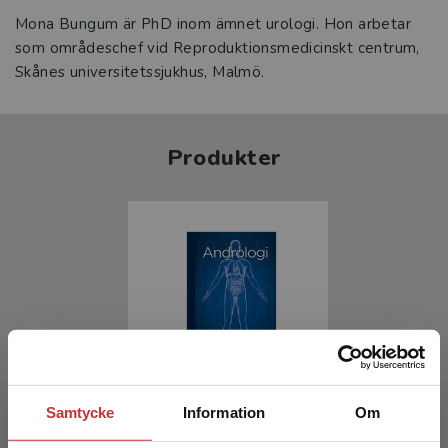
Mona Bungum är PhD inom ämnet urologi. Hon arbetar
som områdeschef vid Reproduktionsmedicinskt centrum,
Skånes universitetssjukhus, Malmö.
Produkter
Andrologi
Samtycke
Information
Om