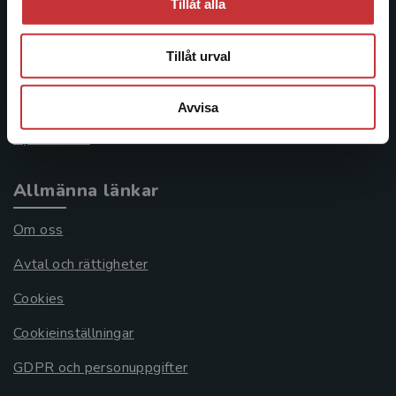
Kontakta kundservice
Tillåt alla
046-31 21 00
Tillåt urval
Frågor och svar
Köpvillkor
Avvisa
Systemkrav
Allmänna länkar
Om oss
Avtal och rättigheter
Cookies
Cookieinställningar
GDPR och personuppgifter