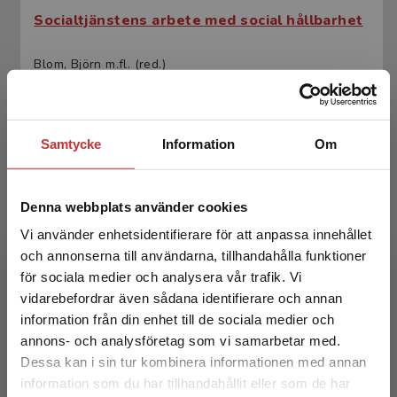
Socialtjänstens arbete med social hållbarhet
Blom, Björn m.fl. (red.)
365 kr
inkl. moms
Exkl. moms: 344 kr
Samtycke
Information
Om
Denna webbplats använder cookies
Vi använder enhetsidentifierare för att anpassa innehållet
och annonserna till användarna, tillhandahålla funktioner
för sociala medier och analysera vår trafik. Vi
Begränsad fraktregion
vidarebefordrar även sådana identifierare och annan
Socialtjänstens arbete med social hållbarhet
information från din enhet till de sociala medier och
annons- och analysföretag som vi samarbetar med.
Blom, Björn m.fl. (red.)
Dessa kan i sin tur kombinera informationen med annan
226 kr
inkl. moms
information som du har tillhandahållit eller som de har
Det verkar som att du besöker
Exkl. moms: 213 kr