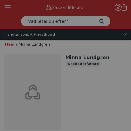
Handlar som:
Privatkund
Hem
/
Minna Lundgren
Minna Lundgren
Kapitelförfattare