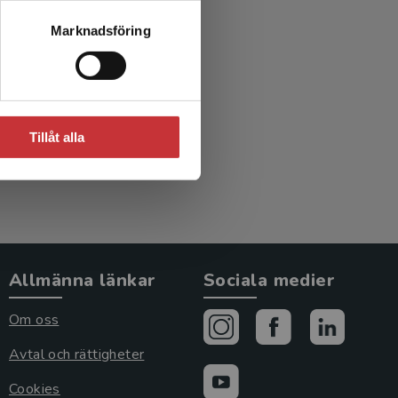
et och
Marknadsföring
nusson, C
Tillåt alla
Allmänna länkar
Sociala medier
Om oss
Avtal och rättigheter
Cookies