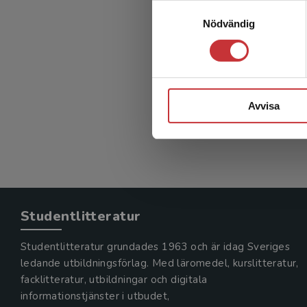
Ungdo
Samtyckesval
Nödvändig
Häggströ
(red.)
390 kr
in
Avvisa
Exkl. mom
Studentlitteratur
Studentlitteratur grundades 1963 och är idag Sveriges
ledande utbildningsförlag. Med läromedel, kurslitteratur,
facklitteratur, utbildningar och digitala
informationstjänster i utbudet,