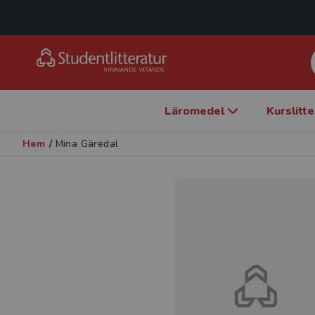
Läromedel
Kurslitt
Hem
/
Mina Gäredal