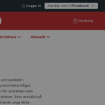
Logga in
Handlar som:
Privatkund
Varukorg
örfattare
Aktuellt
 och kandidat i
g inom hbtq-frågor,
r för anställda inom
isationer. Som anställd på
örande unga hbtq-