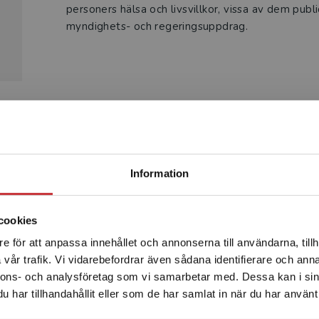
personers hälsa och livsvillkor, vissa av dem publi
myndighets- och regeringsuppdrag.
Produkter
Begränsad fraktregion
Information
cookies
e för att anpassa innehållet och annonserna till användarna, tillh
Det verkar som att du besöker studentlitteratur.se via en
vår trafik. Vi vidarebefordrar även sådana identifierare och anna
enhet utanför Sverige. Vi erbjuder inte leveranser utanför
nnons- och analysföretag som vi samarbetar med. Dessa kan i sin
Sverige. För att kunna slutföra ett köp måste
har tillhandahållit eller som de har samlat in när du har använt 
leveransadressen vara i Sverige.
Läs mer