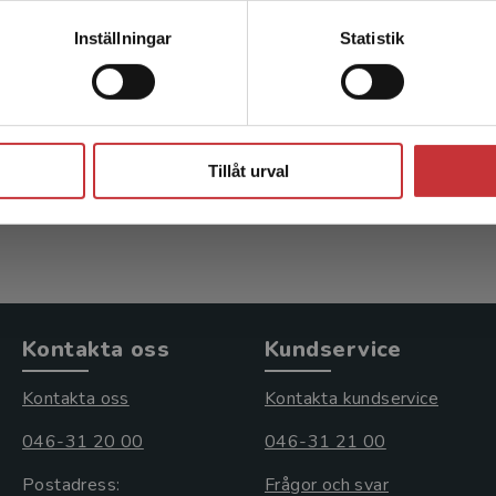
mar, sexualitet och
Ungdomar, sexualit
Kontakta kundservice
Inställningar
Statistik
relationer
relationer
m-Nordin, E - Magnusson, C
Häggström-Nordin, E - Mag
(red.)
Stäng
kl. moms
241 kr
inkl. moms
Tillåt urval
s: 368 kr
Exkl. moms: 227 kr
Kontakta oss
Kundservice
Kontakta oss
Kontakta kundservice
046-31 20 00
046-31 21 00
Postadress:
Frågor och svar