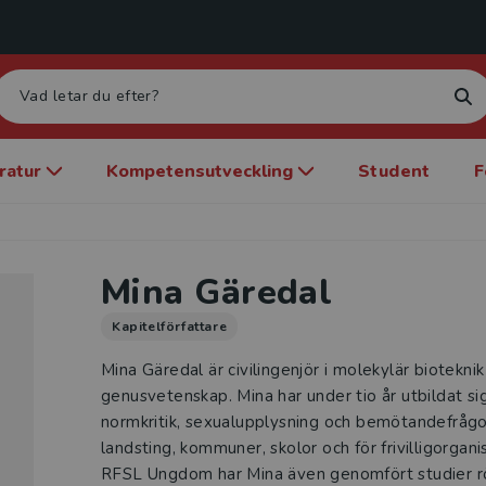
eratur
Kompetensutveckling
Student
F
Mina Gäredal
Kapitelförfattare
Mina Gäredal är civilingenjör i molekylär bioteknik
genusvetenskap. Mina har under tio år utbildat si
normkritik, sexualupplysning och bemötandefrågo
landsting, kommuner, skolor och för frivilligorgan
RFSL Ungdom har Mina även genomfört studier r