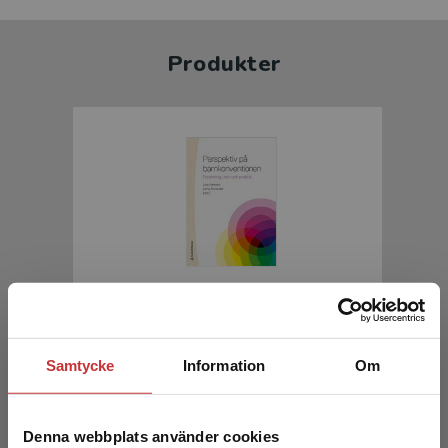
Produkter
Perspektiv på barnkonventionen
Ponnert, L - Sonander, A (red.)
Samtycke
Information
Om
370 kr
inkl. moms
Exkl. moms: 349 kr
Denna webbplats använder cookies