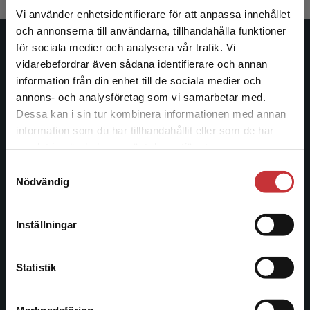
Vi använder enhetsidentifierare för att anpassa innehållet
och annonserna till användarna, tillhandahålla funktioner
för sociala medier och analysera vår trafik. Vi
Studentlitteratur
Begränsad fraktregion
vidarebefordrar även sådana identifierare och annan
information från din enhet till de sociala medier och
Studentlitteratur grundades 1963 och är idag Sveriges
annons- och analysföretag som vi samarbetar med.
ledande utbildningsförlag. Med läromedel, kurslitteratur,
Dessa kan i sin tur kombinera informationen med annan
facklitteratur, utbildningar och digitala
information som du har tillhandahållit eller som de har
informationstjänster i utbudet, finns Studentlitteratur med
Det verkar som att du besöker
samlat in när du har använt deras tjänster.
längs hela kunskapsresan.
studentlitteratur.se via en enhet utanför Sverige.
Samtyckesval
Vi erbjuder inte leveranser utanför Sverige. För
Nödvändig
att kunna slutföra ett köp måste
Kontakta oss
leveransadressen vara i Sverige.
Läs mer
Kontakta oss
Inställningar
Kontakta kundservice
046-31 20 00
Statistik
Postadress:
Box 141
221 00 Lund