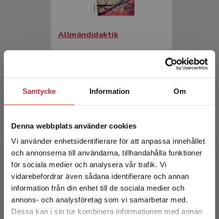
Allmändidaktik
Hansén, S-E-Forsman, L
396 kr
inkl. moms
Exkl. moms: 374 kr
Samtycke
Information
Om
Denna webbplats använder cookies
Vi använder enhetsidentifierare för att anpassa innehållet
och annonserna till användarna, tillhandahålla funktioner
för sociala medier och analysera vår trafik. Vi
Begränsad fraktregion
vidarebefordrar även sådana identifierare och annan
information från din enhet till de sociala medier och
Allmändidaktik
annons- och analysföretag som vi samarbetar med.
Dessa kan i sin tur kombinera informationen med annan
Hansén, S - E-Forsman, L (red.)