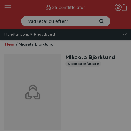
Handlar som:
Privatkund
Hem
/
Mikaela Björklund
Mikaela Björklund
Kapitelförfattare