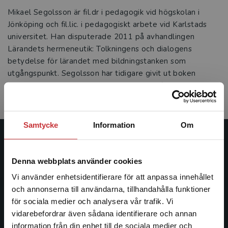
Mikael Segolsson är fil.dr i pedagogik vid högskolan i
Jönköping och fil.lic. i pedagogiskt arbete vid Karlstads
universitet. Han disputerade 2011 på avhandlingen
Lärandets hermeneutik: Tolkningens och dialogens
betydelse för lärandet med bildningstanken som
utgångspunkt. Segolsson har tidigare givit ut boken
Lärande och bildning i en globaliserad tid (red. med
Martin Hugo), Studentlitteratur 2010.
Samtycke
Information
Om
Studentlitteratur
Denna webbplats använder cookies
Studentlitteratur grundades 1963 och är idag Sveriges
Vi använder enhetsidentifierare för att anpassa innehållet
ledande utbildningsförlag. Med läromedel, kurslitteratur,
och annonserna till användarna, tillhandahålla funktioner
facklitteratur, utbildningar och digitala
för sociala medier och analysera vår trafik. Vi
informationstjänster i utbudet, finns Studentlitteratur med
Begränsad fraktregion
vidarebefordrar även sådana identifierare och annan
längs hela kunskapsresan.
information från din enhet till de sociala medier och