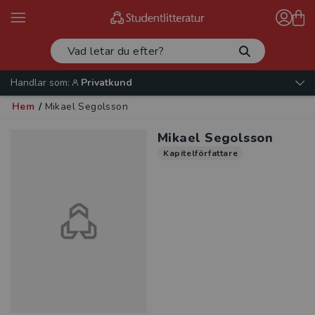
Handlar som:
Privatkund
Hem
/
Mikael Segolsson
Mikael Segolsson
Kapitelförfattare