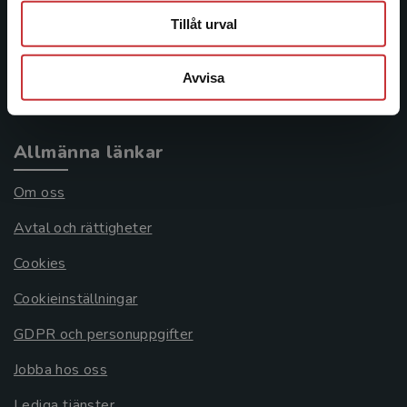
Tillåt urval
Frågor och svar
Köpvillkor
Avvisa
Systemkrav
Allmänna länkar
Om oss
Avtal och rättigheter
Cookies
Cookieinställningar
GDPR och personuppgifter
Jobba hos oss
Lediga tjänster