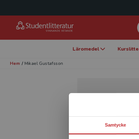
Läromedel
Kurslitt
Hem
/
Mikael Gustafsson
Samtycke