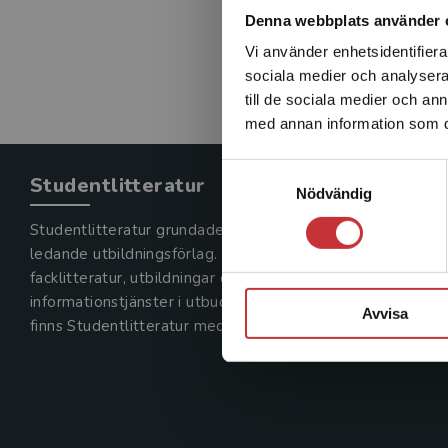
Denna webbplats använder 
Vi använder enhetsidentifierar
sociala medier och analysera 
till de sociala medier och a
med annan information som du 
Samtyckesval
Studentlitteratur
Nödvändig
Studentlitteratur grundades 1963 och är idag Sveriges
ledande utbildningsförlag. Med läromedel, kurslitteratur,
facklitteratur, utbildningar och digitala
informationstjänster i utbudet,
Avvisa
finns Studentlitteratur med längs hela kunskapsresan.