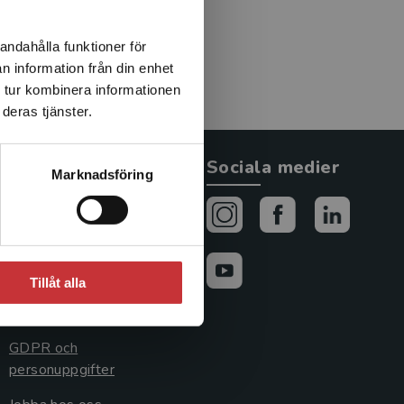
andahålla funktioner för
n information från din enhet
 tur kombinera informationen
deras tjänster.
Allmänna länkar
Sociala medier
Marknadsföring
Om oss
Avtal och rättigheter
Cookies
Tillåt alla
Cookieinställningar
GDPR och
personuppgifter