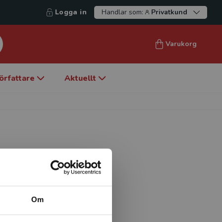
Logga in
Handlar som:
Privatkund
Varukorg
örfattare
Aktuellt
ken, Universitetssjukhuset,
Om