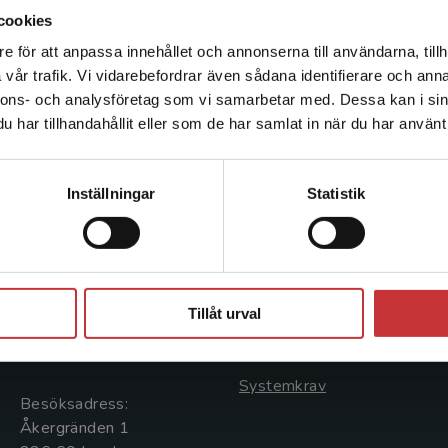
cookies
e för att anpassa innehållet och annonserna till användarna, tillh
Det verkar som att du besöker studentlitteratur.se via en
vår trafik. Vi vidarebefordrar även sådana identifierare och anna
enhet utanför Sverige. Vi erbjuder inte leveranser utanför
nnons- och analysföretag som vi samarbetar med. Dessa kan i sin
Sverige. För att kunna slutföra ett köp måste
har tillhandahållit eller som de har samlat in när du har använt 
leveransadressen vara i Sverige.
Läs mer
Kontakta kundservice
Kontakta oss
Kundservice
Inställningar
Statistik
Kontakta oss
Kontakta kundservice
046-31 20 00
046-31 21 00
Stäng
Postadress:
Frågor och svar
Tillåt urval
Box 141
Köpvillkor
221 00 Lund
Systemkrav
Besöksadress:
Åkergränden 1