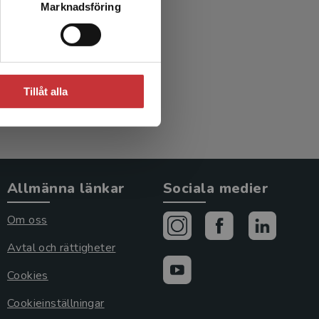
Marknadsföring
Tillåt alla
Allmänna länkar
Sociala medier
Om oss
Avtal och rättigheter
Cookies
Cookieinställningar