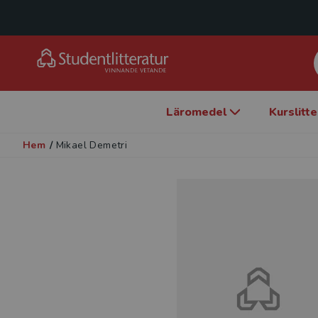
Läromedel
Kurslitt
Hem
/
Mikael Demetri