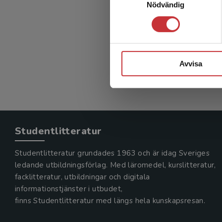
Nödvändig
Avvisa
Studentlitteratur
Studentlitteratur grundades 1963 och är idag Sveriges
ledande utbildningsförlag. Med läromedel, kurslitteratur,
facklitteratur, utbildningar och digitala
informationstjänster i utbudet,
finns Studentlitteratur med längs hela kunskapsresan.