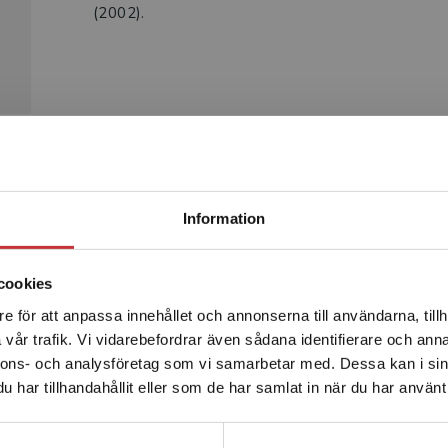
(2002).
Begränsad fraktregion
Produkter
Information
cookies
e för att anpassa innehållet och annonserna till användarna, tillh
Det verkar som att du besöker studentlitteratur.se via en
vår trafik. Vi vidarebefordrar även sådana identifierare och anna
enhet utanför Sverige. Vi erbjuder inte leveranser utanför
nnons- och analysföretag som vi samarbetar med. Dessa kan i sin
Sverige. För att kunna slutföra ett köp måste
har tillhandahållit eller som de har samlat in när du har använt 
leveransadressen vara i Sverige.
Läs mer
Kontakta kundservice