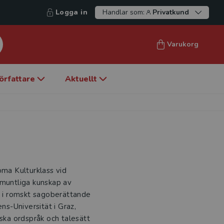
Logga in
Handlar som:
Privatkund
Varukorg
örfattare
Aktuellt
oma Kulturklass vid
 muntliga kunskap av
or i romskt sagoberättande
ns-Universität i Graz,
mska ordspråk och talesätt