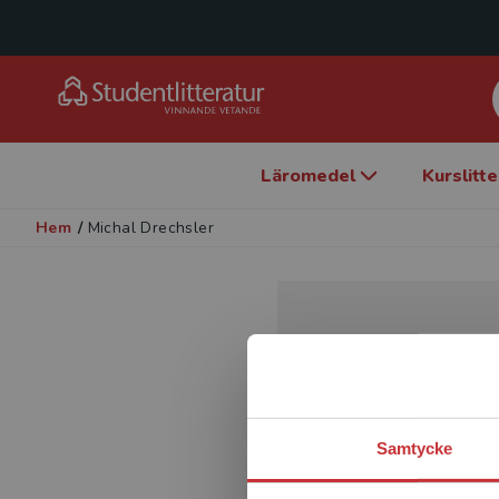
Läromedel
Kurslitt
Hem
/
Michal Drechsler
Samtycke