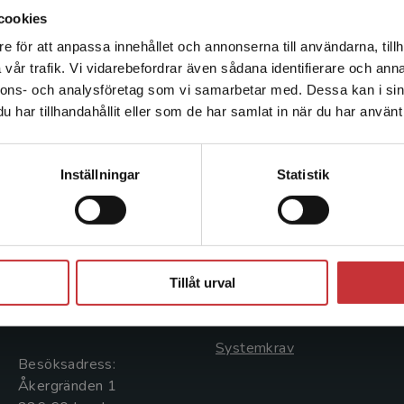
cookies
e för att anpassa innehållet och annonserna till användarna, tillh
Det verkar som att du besöker studentlitteratur.se via en
vår trafik. Vi vidarebefordrar även sådana identifierare och anna
enhet utanför Sverige. Vi erbjuder inte leveranser utanför
nnons- och analysföretag som vi samarbetar med. Dessa kan i sin
Sverige. För att kunna slutföra ett köp måste
har tillhandahållit eller som de har samlat in när du har använt 
leveransadressen vara i Sverige.
Läs mer
Kontakta kundservice
Kontakta oss
Kundservice
Inställningar
Statistik
Kontakta oss
Kontakta kundservice
046-31 20 00
046-31 21 00
Stäng
Postadress:
Frågor och svar
Tillåt urval
Box 141
Köpvillkor
221 00 Lund
Systemkrav
Besöksadress:
Åkergränden 1