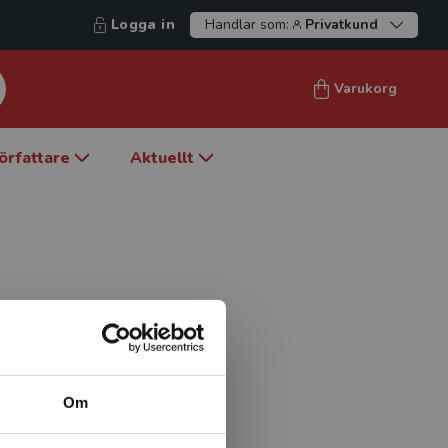
Logga in
Handlar som:
Privatkund
Varukorg
örfattare
Aktuellt
 vid Karlstads universitet.
n chemistry education – a
s in Swedish upper
Om