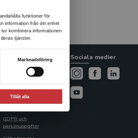
andahålla funktioner för
n information från din enhet
 tur kombinera informationen
deras tjänster.
Allmänna länkar
Sociala medier
Marknadsföring
Om oss
Avtal och rättigheter
Cookies
Tillåt alla
Cookieinställningar
GDPR och
personuppgifter