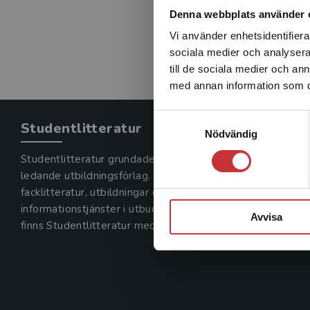
Denna webbplats använder 
Vi använder enhetsidentifierar
sociala medier och analysera 
till de sociala medier och a
med annan information som du 
Samtyckesval
Studentlitteratur
Nödvändig
Studentlitteratur grundades 1963 och är idag Sveriges
ledande utbildningsförlag. Med läromedel, kurslitteratur,
facklitteratur, utbildningar och digitala
informationstjänster i utbudet,
Avvisa
finns Studentlitteratur med längs hela kunskapsresan.