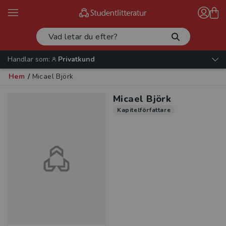
Handlar som:
Privatkund
Hem
/
Micael Björk
Micael Björk
Kapitelförfattare