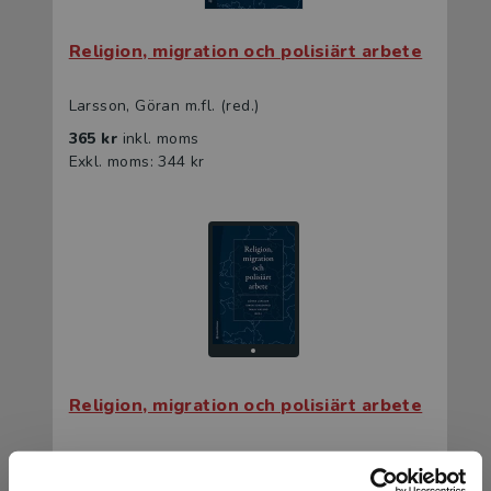
Religion, migration och polisiärt arbete
Larsson, Göran m.fl. (red.)
365 kr
inkl. moms
Exkl. moms: 344 kr
Religion, migration och polisiärt arbete
Larsson, Göran m.fl. (red.)