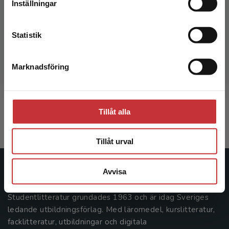
Inställningar
Kontakta kundservice
Statistik
Sociologins klassiker
Marknadsföring
Stäng
Eklund, L - Isenberg, B (red.)
261 kr
inkl. moms
Tillåt alla
Exkl. moms: 246 kr
Tillåt urval
Avvisa
Studentlitteratur
Studentlitteratur grundades 1963 och är idag Sveriges
ledande utbildningsförlag. Med läromedel, kurslitteratur,
facklitteratur, utbildningar och digitala