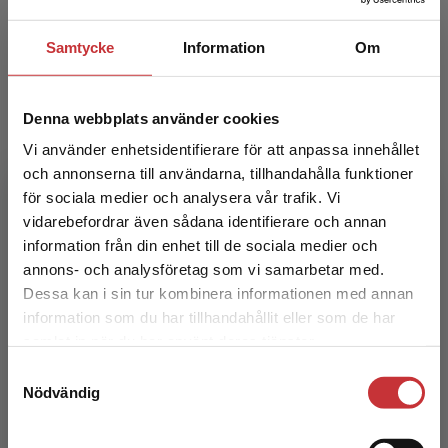
226 kr
inkl. moms
Exkl. moms: 213 kr
Samtycke
Information
Om
Denna webbplats använder cookies
Vi använder enhetsidentifierare för att anpassa innehållet
och annonserna till användarna, tillhandahålla funktioner
för sociala medier och analysera vår trafik. Vi
Begränsad fraktregion
vidarebefordrar även sådana identifierare och annan
Sociologins klassiker
information från din enhet till de sociala medier och
annons- och analysföretag som vi samarbetar med.
Dessa kan i sin tur kombinera informationen med annan
Eklund, L - Isenberg, B (red.)
information som du har tillhandahållit eller som de har
436 kr
inkl. moms
Det verkar som att du besöker
samlat in när du har använt deras tjänster.
Exkl. moms: 411 kr
studentlitteratur.se via en enhet utanför Sverige.
Samtyckesval
Vi erbjuder inte leveranser utanför Sverige. För
Nödvändig
att kunna slutföra ett köp måste
leveransadressen vara i Sverige.
Läs mer