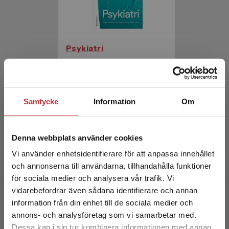
Psykiatri
Herlofson, Jörgen m.fl. (red.)
1 134 kr
inkl. moms
Exkl. moms: 1 070 kr
Samtycke
Information
Om
Denna webbplats använder cookies
Vi använder enhetsidentifierare för att anpassa innehållet
och annonserna till användarna, tillhandahålla funktioner
för sociala medier och analysera vår trafik. Vi
Begränsad fraktregion
vidarebefordrar även sådana identifierare och annan
information från din enhet till de sociala medier och
Psykiatri
annons- och analysföretag som vi samarbetar med.
Dessa kan i sin tur kombinera informationen med annan