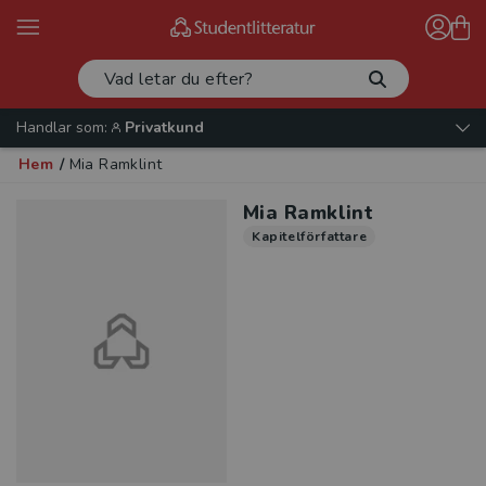
Handlar som:
Privatkund
Hem
/
Mia Ramklint
Mia Ramklint
Kapitelförfattare