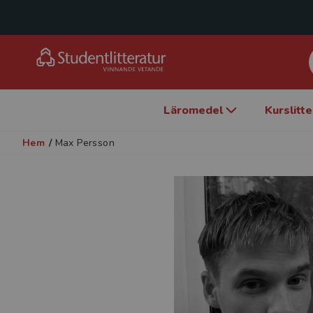
Läromedel
Kurslitt
Hem
/
Max Persson