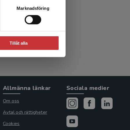
Marknadsföring
.)
Tillåt alla
Allmänna länkar
Sociala medier
Om oss
Avtal och rättigheter
Cookies