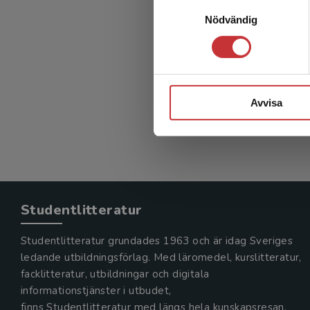
Samtyckesval
Nödvändig
Inramn
Nästesjö, 
323 kr
in
Avvisa
Exkl. mom
Studentlitteratur
Studentlitteratur grundades 1963 och är idag Sveriges
ledande utbildningsförlag. Med läromedel, kurslitteratur,
facklitteratur, utbildningar och digitala
informationstjänster i utbudet,
finns Studentlitteratur med längs hela kunskapsresan.