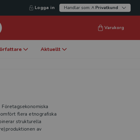
Logga in
Handlar som:
Privatkund
Varukorg
örfattare
Aktuellt
id Företagsekonomiska
nomfört flera etnografiska
binerar strukturella
(re)produktionen av