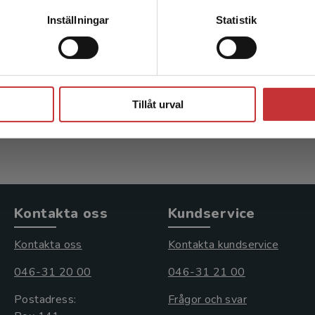
Kontakta kundservice
Inställningar
Statistik
ingar
Inramningar
J - Persson, A (red.)
Nästesjö, J - Persson, A (red
Stäng
kl. moms
200 kr
inkl. moms
Tillåt urval
s: 305 kr
Exkl. moms: 189 kr
Kontakta oss
Kundservice
Kontakta oss
Kontakta kundservice
046-31 20 00
046-31 21 00
Postadress:
Frågor och svar