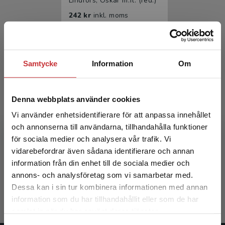
Lindfors, Oskar m.fl. (red.)
242 kr
inkl. moms
Exkl. moms: 228 kr
Samtycke
Information
Om
Denna webbplats använder cookies
Vi använder enhetsidentifierare för att anpassa innehållet
och annonserna till användarna, tillhandahålla funktioner
Vård utan värde
för sociala medier och analysera vår trafik. Vi
Begränsad fraktregion
vidarebefordrar även sådana identifierare och annan
Lindfors, Oskar m.fl. (red.)
information från din enhet till de sociala medier och
annons- och analysföretag som vi samarbetar med.
389 kr
inkl. moms
Dessa kan i sin tur kombinera informationen med annan
Exkl. moms: 367 kr
information som du har tillhandahållit eller som de har
Det verkar som att du besöker
samlat in när du har använt deras tjänster.
studentlitteratur.se via en enhet utanför Sverige.