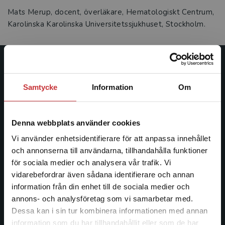
Mats Merup, docent, överläkare, Hematologiskt Centrum,
Karolinska Karolinska Universitetssjukhuset, Stockholm.
Studentlitteratur
Samtycke
Information
Om
Studentlitteratur grundades 1963 och är idag Sveriges
ledande utbildningsförlag. Med läromedel, kurslitteratur,
facklitteratur, utbildningar och digitala
Denna webbplats använder cookies
informationstjänster i utbudet, finns Studentlitteratur med
Vi använder enhetsidentifierare för att anpassa innehållet
längs hela kunskapsresan.
och annonserna till användarna, tillhandahålla funktioner
för sociala medier och analysera vår trafik. Vi
Kontakta oss
Begränsad fraktregion
vidarebefordrar även sådana identifierare och annan
information från din enhet till de sociala medier och
Kontakta oss
annons- och analysföretag som vi samarbetar med.
Dessa kan i sin tur kombinera informationen med annan
046-31 20 00
information som du har tillhandahållit eller som de har