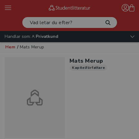
Handlar som:
Privatkund
Hem
/
Mats Merup
Mats Merup
Kapitelförfattare