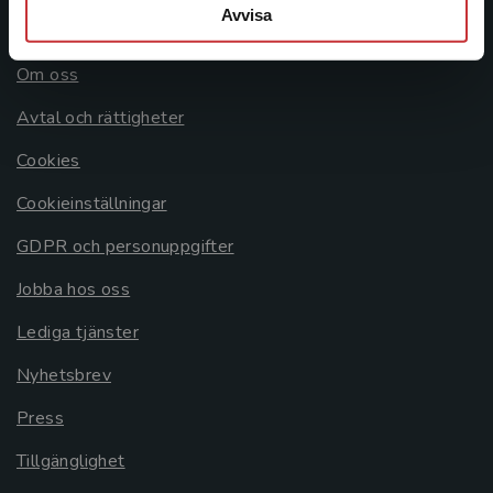
Avvisa
Allmänna länkar
Om oss
Avtal och rättigheter
Cookies
Cookieinställningar
GDPR och personuppgifter
Jobba hos oss
Lediga tjänster
Nyhetsbrev
Press
Tillgänglighet