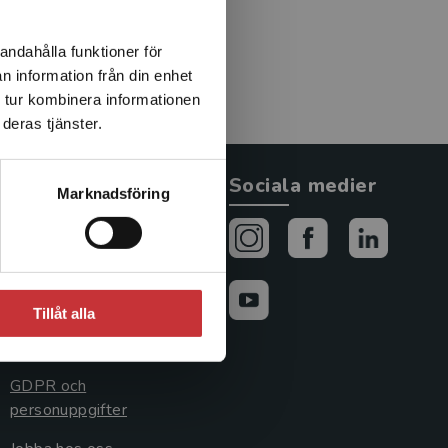
andahålla funktioner för
n information från din enhet
 tur kombinera informationen
deras tjänster.
Allmänna länkar
Sociala medier
Marknadsföring
Om oss
Avtal och rättigheter
Cookies
Tillåt alla
Cookieinställningar
GDPR och
personuppgifter