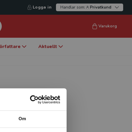
Logga in
Handlar som:
Privatkund
Varukorg
örfattare
Aktuellt
t inom försäkringskassan.
om Försäkringskassan
rs Zanderin: Arbetsmiljö och
Om