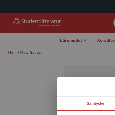
Läromedel
Kurslitt
Hem
/
Mats Günzel
Samtycke