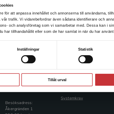
cookies
e för att anpassa innehållet och annonserna till användarna, tillh
Det verkar som att du besöker studentlitteratur.se via en
vår trafik. Vi vidarebefordrar även sådana identifierare och anna
enhet utanför Sverige. Vi erbjuder inte leveranser utanför
nnons- och analysföretag som vi samarbetar med. Dessa kan i sin
Sverige. För att kunna slutföra ett köp måste
har tillhandahållit eller som de har samlat in när du har använt 
leveransadressen vara i Sverige.
Läs mer
Kontakta kundservice
Kontakta oss
Kundservice
Inställningar
Statistik
Kontakta oss
Kontakta kundservice
046-31 20 00
046-31 21 00
Stäng
Postadress:
Frågor och svar
Tillåt urval
Box 141
Köpvillkor
221 00 Lund
Systemkrav
Besöksadress:
Åkergränden 1