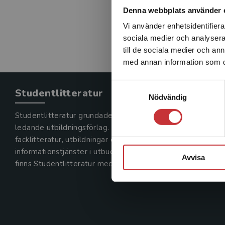
Denna webbplats använder 
Vi använder enhetsidentifierar
sociala medier och analysera 
till de sociala medier och a
med annan information som du 
Samtyckesval
Studentlitteratur
Nödvändig
Studentlitteratur grundades 1963 och är idag Sveriges
ledande utbildningsförlag. Med läromedel, kurslitteratur,
facklitteratur, utbildningar och digitala
informationstjänster i utbudet,
Avvisa
finns Studentlitteratur med längs hela kunskapsresan.