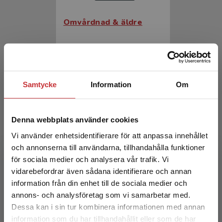
Omvårdnad & äldre
Blomqvist, Kerstin m.fl. (red.)
386 kr
inkl. moms
Exkl. moms: 364 kr
Samtycke
Information
Om
Denna webbplats använder cookies
Vi använder enhetsidentifierare för att anpassa innehållet
och annonserna till användarna, tillhandahålla funktioner
för sociala medier och analysera vår trafik. Vi
Begränsad fraktregion
vidarebefordrar även sådana identifierare och annan
Omvårdnad & äldre
information från din enhet till de sociala medier och
annons- och analysföretag som vi samarbetar med.
Blomqvist, Kerstin m.fl. (red.)
Dessa kan i sin tur kombinera informationen med annan
information som du har tillhandahållit eller som de har
606 kr
inkl. moms