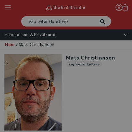
Handlar som:
Privatkund
Hem
/
Mats Christiansen
Mats Christiansen
Kapitelförfattare