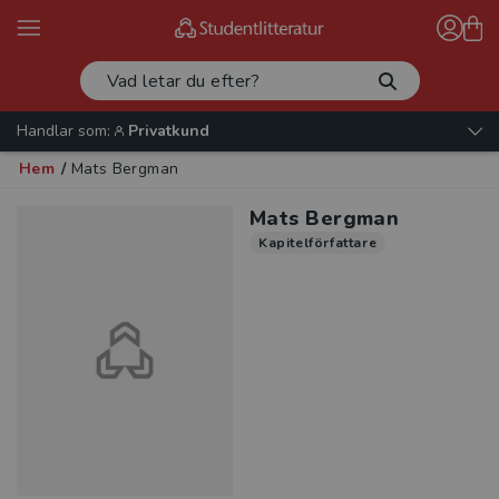
Handlar som:
Privatkund
Hem
/
Mats Bergman
Mats Bergman
Kapitelförfattare