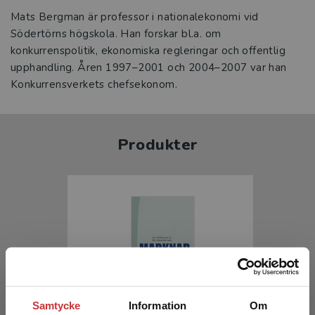
Mats Bergman är professor i nationalekonomi vid
Södertörns högskola. Han forskar bl.a. om
konkurrenspolitik, ekonomiska regleringar och offentlig
upphandling. Åren 1997–2001 och 2004–2007 var han
Konkurrensverkets chefsekonom.
Produkter
Samtycke
Information
Om
Marknad & politik