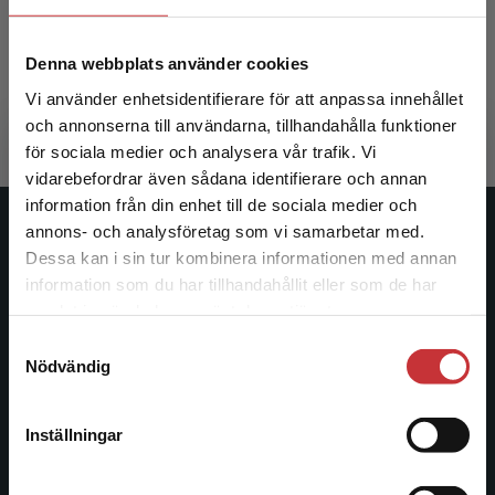
Hultkrantz, L - Österholm, P (red.)
Denna webbplats använder cookies
392 kr
inkl. moms
Vi använder enhetsidentifierare för att anpassa innehållet
Exkl. moms: 370 kr
och annonserna till användarna, tillhandahålla funktioner
för sociala medier och analysera vår trafik. Vi
Begränsad fraktregion
vidarebefordrar även sådana identifierare och annan
information från din enhet till de sociala medier och
annons- och analysföretag som vi samarbetar med.
Studentlitteratur
Dessa kan i sin tur kombinera informationen med annan
information som du har tillhandahållit eller som de har
Studentlitteratur grundades 1963 och är idag Sveriges
Det verkar som att du besöker
samlat in när du har använt deras tjänster.
ledande utbildningsförlag. Med läromedel, kurslitteratur,
studentlitteratur.se via en enhet utanför Sverige.
Samtyckesval
facklitteratur, utbildningar och digitala
Vi erbjuder inte leveranser utanför Sverige. För
Nödvändig
informationstjänster i utbudet, finns Studentlitteratur med
att kunna slutföra ett köp måste
längs hela kunskapsresan.
leveransadressen vara i Sverige.
Läs mer
Inställningar
Kontakta kundservice
Kontakta oss