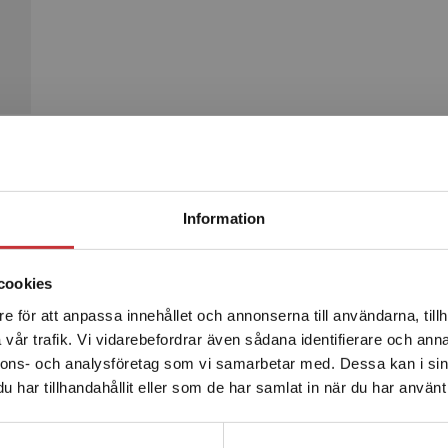
Begränsad fraktregion
Produkter
Information
cookies
e för att anpassa innehållet och annonserna till användarna, tillh
Det verkar som att du besöker studentlitteratur.se via en
vår trafik. Vi vidarebefordrar även sådana identifierare och anna
enhet utanför Sverige. Vi erbjuder inte leveranser utanför
nnons- och analysföretag som vi samarbetar med. Dessa kan i sin
Sverige. För att kunna slutföra ett köp måste
har tillhandahållit eller som de har samlat in när du har använt 
leveransadressen vara i Sverige.
Läs mer
Kontakta kundservice