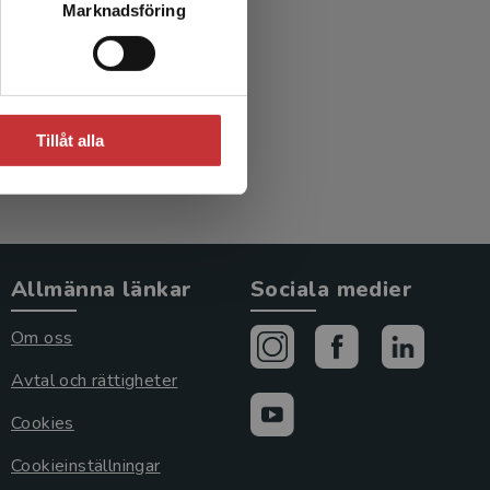
Marknadsföring
Tillåt alla
Allmänna länkar
Sociala medier
Om oss
Avtal och rättigheter
Cookies
Cookieinställningar