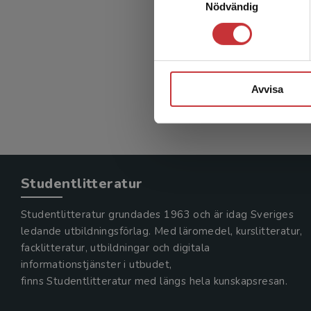
Nödvändig
Avvisa
Studentlitteratur
Studentlitteratur grundades 1963 och är idag Sveriges
ledande utbildningsförlag. Med läromedel, kurslitteratur,
facklitteratur, utbildningar och digitala
informationstjänster i utbudet,
finns Studentlitteratur med längs hela kunskapsresan.