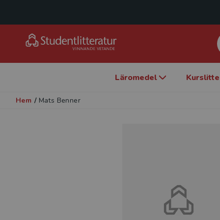
Läromedel
Kurslitt
Hem
/
Mats Benner