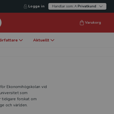
Logga in
Handlar som:
Privatkund
Varukorg
örfattare
Aktuellt
 för Ekonomihögskolan vid
universitet som
r tidigare forskat om
ige och världen.