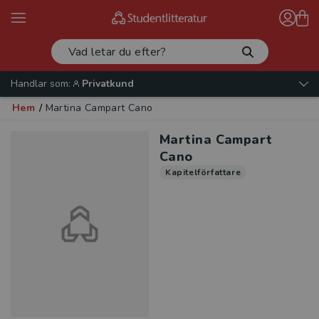
Handlar som:
Privatkund
Hem
/
Martina Campart Cano
Martina Campart
Cano
Kapitelförfattare