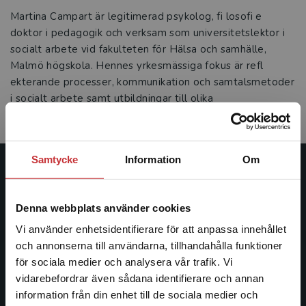
Martina Campart är legitimerad psykolog, fi losofi e
doktor i pedagogik och verksam som universitetslektor i
socialt arbete vid fakulteten för Hälsa och samhälle,
Malmö högskola. Hennes yrkesmässiga fokus är refl
ekterande processer, kommunikation och samtalsmetoder
i socialt arbete samt utbildningar till olika
hjälpprofessioner
Samtycke
Information
Om
Studentlitteratur
Denna webbplats använder cookies
Studentlitteratur grundades 1963 och är idag Sveriges
ledande utbildningsförlag. Med läromedel, kurslitteratur,
Vi använder enhetsidentifierare för att anpassa innehållet
facklitteratur, utbildningar och digitala
och annonserna till användarna, tillhandahålla funktioner
informationstjänster i utbudet, finns Studentlitteratur med
för sociala medier och analysera vår trafik. Vi
Begränsad fraktregion
längs hela kunskapsresan.
vidarebefordrar även sådana identifierare och annan
information från din enhet till de sociala medier och