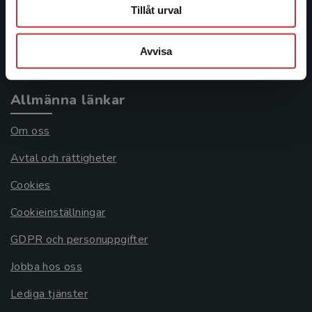
Frågor och svar
Tillåt urval
Köpvillkor
Avvisa
Systemkrav
Allmänna länkar
Om oss
Avtal och rättigheter
Cookies
Cookieinställningar
GDPR och personuppgifter
Jobba hos oss
Lediga tjänster