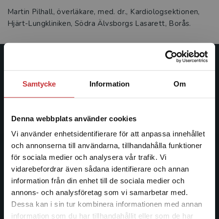
Martin Pilhall, överläkare, med. dr., Kardiologsektionen,
Hjärt-Lungkliniken, Södra Älvsborgs Lasarett, Borås.
Studentlitteratur
Samtycke
Information
Om
Studentlitteratur grundades 1963 och är idag Sveriges
ledande utbildningsförlag. Med läromedel, kurslitteratur,
facklitteratur, utbildningar och digitala
Denna webbplats använder cookies
informationstjänster i utbudet, finns Studentlitteratur med
Vi använder enhetsidentifierare för att anpassa innehållet
längs hela kunskapsresan.
och annonserna till användarna, tillhandahålla funktioner
för sociala medier och analysera vår trafik. Vi
Kontakta oss
Begränsad fraktregion
vidarebefordrar även sådana identifierare och annan
information från din enhet till de sociala medier och
Kontakta oss
annons- och analysföretag som vi samarbetar med.
Dessa kan i sin tur kombinera informationen med annan
046-31 20 00
information som du har tillhandahållit eller som de har