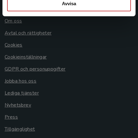
Avvisa
Allmänna länkar
Om oss
Avtal och rättigheter
Cookies
Cookieinställningar
GDPR och personuppgifter
Jobba hos oss
Lediga tjänster
Nyhetsbrev
Press
Tillgänglighet