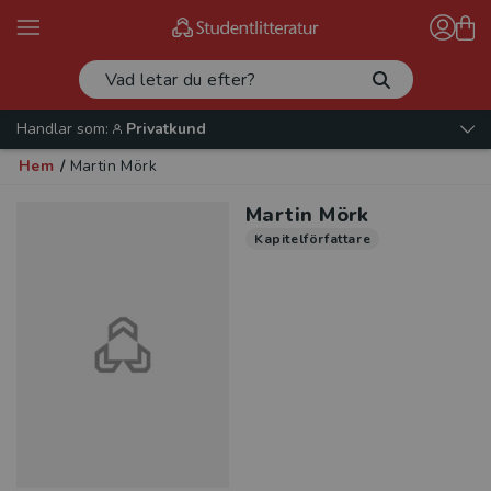
Handlar som:
Privatkund
Hem
/
Martin Mörk
Martin Mörk
Kapitelförfattare