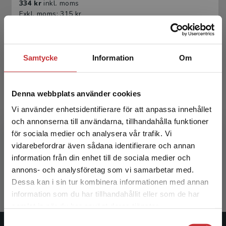
334 kr
inkl. moms
Exkl. moms: 315 kr
Samtycke
Information
Om
Denna webbplats använder cookies
Vi använder enhetsidentifierare för att anpassa innehållet
och annonserna till användarna, tillhandahålla funktioner
Mänskliga rättigheter i det offentliga Sverige
för sociala medier och analysera vår trafik. Vi
Begränsad fraktregion
vidarebefordrar även sådana identifierare och annan
Lind, A-S - Namli, E (red.)
information från din enhet till de sociala medier och
208 kr
inkl. moms
annons- och analysföretag som vi samarbetar med.
Exkl. moms: 196 kr
Dessa kan i sin tur kombinera informationen med annan
information som du har tillhandahållit eller som de har
Det verkar som att du besöker
samlat in när du har använt deras tjänster.
studentlitteratur.se via en enhet utanför Sverige.
Samtyckesval
Vi erbjuder inte leveranser utanför Sverige. För