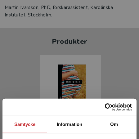
Martin Ivarsson, PhD, forskarassistent, Karolinska
Institutet, Stockholm.
Produkter
Obstetrik
Samtycke
Information
Om
Ajne, Gunilla m.fl. (red.)