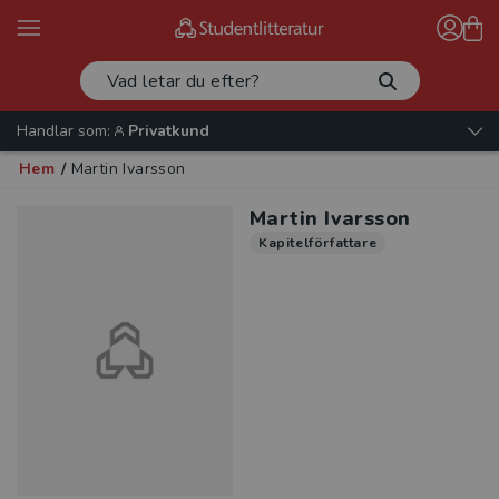
Handlar som:
Privatkund
Hem
/
Martin Ivarsson
Martin Ivarsson
Kapitelförfattare