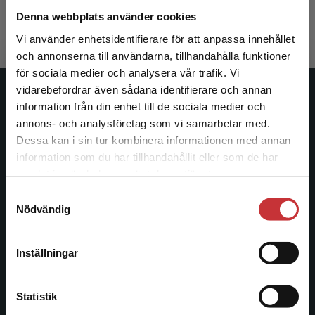
912 kr
inkl. moms
Denna webbplats använder cookies
Exkl. moms: 860 kr
Vi använder enhetsidentifierare för att anpassa innehållet
och annonserna till användarna, tillhandahålla funktioner
för sociala medier och analysera vår trafik. Vi
Begränsad fraktregion
vidarebefordrar även sådana identifierare och annan
Studentlitteratur
information från din enhet till de sociala medier och
annons- och analysföretag som vi samarbetar med.
Studentlitteratur grundades 1963 och är idag Sveriges
Dessa kan i sin tur kombinera informationen med annan
ledande utbildningsförlag. Med läromedel, kurslitteratur,
information som du har tillhandahållit eller som de har
Det verkar som att du besöker
facklitteratur, utbildningar och digitala
samlat in när du har använt deras tjänster.
studentlitteratur.se via en enhet utanför Sverige.
informationstjänster i utbudet, finns Studentlitteratur med
Samtyckesval
Vi erbjuder inte leveranser utanför Sverige. För
längs hela kunskapsresan.
Nödvändig
att kunna slutföra ett köp måste
leveransadressen vara i Sverige.
Läs mer
Kontakta oss
Inställningar
Kontakta kundservice
Kontakta oss
Statistik
046-31 20 00