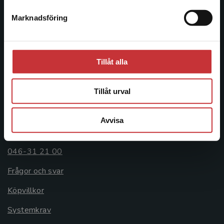
Postadress:
Marknadsföring
Stäng
Box 141
221 00 Lund
Besöksadress:
Tillåt alla
Åkergränden 1
Tillåt urval
Kundservice
Avvisa
Kontakta kundservice
046-31 21 00
Frågor och svar
Köpvillkor
Systemkrav